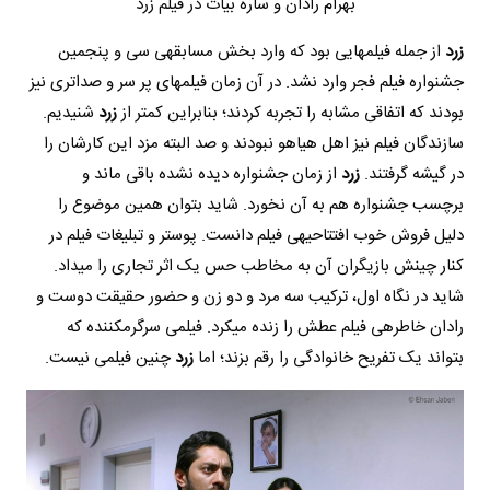
بهرام رادان و ساره بیات در فیلم زرد
زرد
از جمله فیلم‎هایی بود که وارد بخش مسابقه‎ی سی و پنجمین
جشنواره فیلم فجر وارد نشد. در آن زمان فیلم‎های پر سر و صداتری نیز
بودند که اتفاقی مشابه را تجربه کردند؛ بنابراین کمتر از
زرد
شنیدیم.
سازندگان فیلم نیز اهل هیاهو نبودند و صد البته مزد این کارشان را
در گیشه گرفتند.
زرد
از زمان جشنواره دیده نشده باقی ماند و
برچسب جشنواره هم به آن نخورد. شاید بتوان همین موضوع را
دلیل فروش خوب افتتاحیه‎ی فیلم دانست. پوستر و تبلیغات فیلم در
کنار چینش بازیگران آن به مخاطب حس یک اثر تجاری را می‎داد.
شاید در نگاه اول، ترکیب سه مرد و دو زن و حضور حقیقت دوست و
رادان خاطره‎ی فیلم عطش را زنده می‎کرد. فیلمی سرگرم‎کننده که
بتواند یک تفریح خانوادگی را رقم بزند؛ اما
زرد
چنین فیلمی نیست.