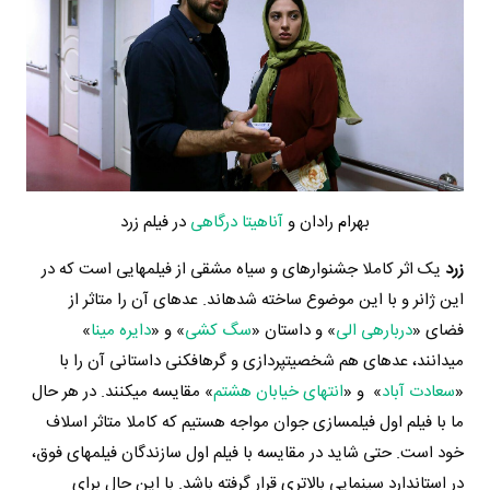
بهرام رادان و
آناهیتا درگاهی
در فیلم زرد
زرد
یک اثر کاملا جشنواره‎ای و سیاه مشقی از فیلم‎هایی است که در
این ژانر و با این موضوع ساخته شده‎اند. عده‎ای آن را متاثر از
فضای «
درباره‎ی الی
» و داستان «
سگ کشی
» و «
دایره مینا
»
می‎دانند، عده‎ای هم شخصیت‎پردازی و گره‎افکنی داستانی آن را با
«
سعادت آباد
» و «
انتهای خیابان هشتم
» مقایسه می‎کنند. در هر حال
ما با فیلم اول فیلمسازی جوان مواجه هستیم که کاملا متاثر اسلاف
خود است. حتی شاید در مقایسه با فیلم اول سازندگان فیلم‎های فوق،
در استاندارد سینمایی بالاتری قرار گرفته باشد. با این حال برای