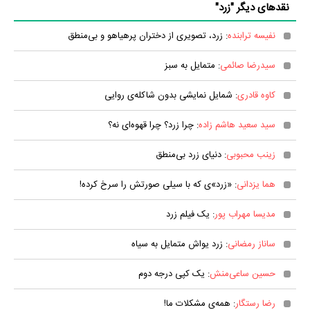
نقدهای دیگر "زرد"
نفیسه ترابنده
: زرد، تصویری از دختران پرهیاهو و بی‌منطق
سیدرضا صائمی
: متمایل به سبز
کاوه قادری
: شمایل نمایشی بدون شاکله‌ی روایی
سید سعید هاشم زاده
: چرا زرد؟ چرا قهوه‌ای نه؟
زینب محبوبی
: دنیای زرد بی‌منطق
هما یزدانی
: «زرد»ی که با سیلی صورتش را سرخ کرده!
مدیسا مهراب پور
: یک فیلم زرد
ساناز رمضانی
: زرد یواش متمایل به سیاه
حسین ساعی‌منش
: یک کپی درجه دوم
رضا رستگار
: همه‌ی مشکلات ما!