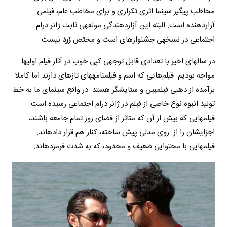
مخاطب پیگیر سینما اثری تکراری و برای مخاطب عام، فیلمی
آزاردهنده است. البته این آزاردهندگی مولفه‎ی ثابت ژانر درام
اجتماعی در نسخه‎ی جشنواره‎ای است و مختص
زرد
‎نیست.
در سال‎های اخیر با تعدادی قابل توجهی کپی خوب در آثار فیلم‎ اولی‎ها
مواجه بودیم. فیلم‌هایی که اسم و فیلمنامه‎های تازه‎ای دارند اما کاملا
برآمده از ذهنی فیلم‎بین و ستایشگر هستد. در واقع سینمای ما به خط
تولید انبوه نوع خاصی از فیلم در ژانر درام اجتماعی رسیده است.
فیلم‎هایی که بیش از آن که متاثر از فضای روز تمام جامعه باشند،
اجزایشان را از روی مدلی پیش ساخته، کنار هم قرار داده‎اند.
فیلم‎هایی با محتوایی ضعیف و محدود، که به شدت فرم‎زده‎اند.