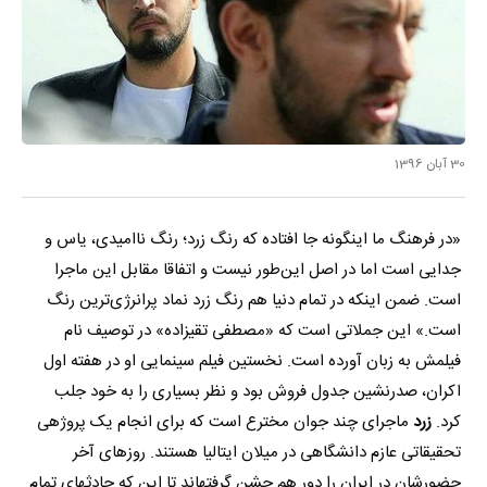
30 آبان 1396
«در فرهنگ ما اینگونه جا افتاده که رنگ زرد؛ رنگ ناامیدی، یاس و
جدایی است اما در اصل این‌طور نیست و اتفاقا مقابل این ماجرا
است. ضمن اینکه در تمام دنیا هم رنگ زرد نماد پرانرژی‌ترین رنگ
است.» این جملاتی است که «مصطفی تقی‎زاده» در توصیف نام
فیلمش به زبان آورده است. نخستین فیلم سینمایی او در هفته اول
اکران، صدرنشین جدول فروش بود و نظر بسیاری را به خود جلب
کرد.
زرد
ماجرای چند جوان مخترع است که برای انجام یک پروژه‎ی
تحقیقاتی عازم دانشگاهی در میلان ایتالیا هستند. روزهای آخر
حضورشان در ایران را دور هم جشن گرفته‎اند تا این که حادثه‎ای تمام