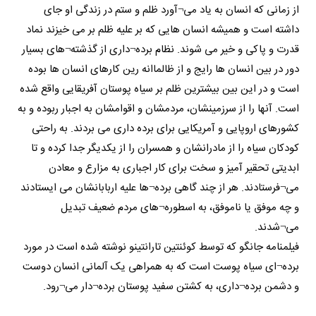
از زمانی که انسان به یاد می¬آورد ظلم و ستم در زندگی او جای
داشته است و همیشه انسان هایی که بر علیه ظلم بر می خیزند نماد
قدرت و پاکی و خیر می شوند. نظام برده¬داری از گذشته¬های بسیار
دور در بین انسان ها رایج و از ظالماانه رین کارهای انسان ها بوده
است و در این بین بیشترین ظلم بر سیاه پوستان آفریقایی واقع شده
است. آنها را از سرزمینشان، مردمشان و اقوامشان به اجبار ربوده و به
کشورهای اروپایی و آمریکایی برای برده داری می بردند. به راحتی
کودکان سیاه را از مادرانشان و همسران را از یکدیگر جدا کرده و تا
ابدیتی تحقیر آمیز و سخت برای کار اجباری به مزارع و معادن
می¬فرستادند. هر از چند گاهی برده¬ها علیه اربابانشان می ایستادند
و چه موفق یا ناموفق، به اسطوره¬های مردم ضعیف تبدیل
می¬شدند.
فیلمنامه جانگو که توسط کوئنتین تارانتینو نوشته شده است در مورد
برده¬ای سیاه پوست است که به همراهی یک آلمانی انسان دوست
و دشمن برده¬داری، به کشتن سفید پوستان برده¬دار می¬رود.