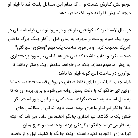
نوجوانش کنارش هست و ... که تمام این مسائل باعث شد تا فیلم او
درجه نمایش R را به خود اختصاص دهد.
در سال 2007 بود که کوئنتین تارانتینو در مورد نوشتن فیلمنامه¬ای در
مورد یک سیاه پوست و مربوط به زمان قبل از آغاز جنگ بزرگ داخلی
آمریکا صحبت کرد. او در مورد ساخت یک فیلم "وسترن اسپاگتی"
صحبت کرد و اعلام داشت که نمی خواهد فیلمی در مورد برده¬داری
به روش مرسوم بسازد، بلکه می خواهد فیلمش یک وسترن باشد تا
نوآوری در ساخت این گونه فیلم ها باشد.
فیلم جدید تارانتینو دارای نقاط ضعفی در برخی قسمت¬هاست؛ مثلا
اولین تیر جانگو که با دقت بسیار روانه می شود و برای برده ای که تا
به حال اسلحه به¬دست نگرفته است کمی غیر قابل باور است. اگر
قبلا جانگو تیرانداز ماهری بوده است باید اندکی از سکانس های
فلش بک به گذشته تیر اندازی جانگو اختصاص داده می شد که البته
به نظر می¬رسد جانگو از کودکی برده بوده است و هیچ زمان
تیراندازی را تجربه نکرده است. اینکه جانگو با شلیک اول و از فاصله