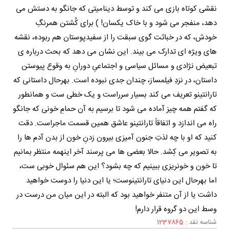
نقشی کوتاه بازی می کند و توسط دینامیتی که جانگو به دستش می
دهد، منفجر می شود و با خاک یکسان! ) برای کُشتن همرنگِ
خودش، که در خباثت گوی سبقت را از سفیدپوستان هم ربوده، نقشه
های ویژه ای تدارک می بیند. این نشان می دهد که بحث درباره ی
تبعیض نژادی و مسائل سیاسی و اجتماعیِ دورانِ به وقوع پیوستن
داستان، در نزدِ فیلمساز، چندان جدی نبوده است. بهرحال داستانی که
تارانتینو تعریف می کند بسیار سرراست و یک خطی ست و همانطور
که گفتم همه چیز آماده می شود تا برسیم به آن حمامِ خونی که جانگو
راه می اندازد و اتفاقاً تارانتینو عاشق همین قسمت ماجراست. دقت
کنید که او با چه لذتِ جنون آمیزی بیرون زدنِ خون از بدن آدم ها را
به تصویر می کِشد. حالا بعضی ها می پرسند آخر اینهمه منتظر بمانیم
تا خون و خونریزی ببینیم که چه بشود؟ این هم سئوال خوبی ست،
اما بهرحال این دنیای تارانتینوست؛ یا این دنیا را دوست خواهید
داشت یا از آن متنفر خواهید بود که البته در این میان من درست در
وسط این دو گروه قرار دارم!
شناسه نقد :
1237865