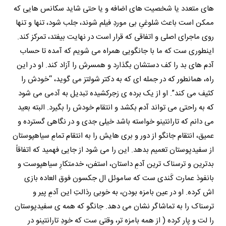
های متعدد یا شخصیت های اضافه و یا حتی شاید سکانس هایی که
ممکن است باعث شلوغیِ بی موردِ فیلم شوند، جلب شود، تنها و تنها
روی ماجرای اصلی و اتفاقی که قرار است در نهایت بیفتد، تمرکز کند.
اینطوری ست که ما با جانگویی همراه می شویم که آمده تا حساب
آدم های بد را کف دستشان بگذارد و همسرش را آزاد کند. او در این
راه، همانطور که در جمله ای که به دکتر شولتز می گوید، “خودش را
کثیف می کند”. او از یک برده ی زجرکشیده تبدیل به آدمی می شود
که به راحتی می تواند آدم بکشد و انتقام خودش را بگیرد. البته بعید
می دانم که تارانتینو خواسته باشد خیلی جدی و در نگاهی گسترده و
عمیق، انتقام جانگو از دور و بری هایش را به انتقام تمامِ سیاهپوستان
از سفیدپوستان تعمیم بدهد. این را می شود از جایی فهمید که اتفاقاً
بدترین و ترسناک ترین آدمِ داستان، استفن، خدمتکارِ سیاهپوست و
بانفوذ عمارت کَندی ست که ساموئل ال جکسون فوق العاده بازی
اش کرده. او در عین بامزه بودن، به خوبی رذالتِ این آدمِ پیر و
ترسناک را به تماشاگر نشان می دهد. جانگو که همه ی سفیدپوستان
را لت و پار کرده ( از همه بامزه تر، وقتی ست که خودِ تارانتینو در