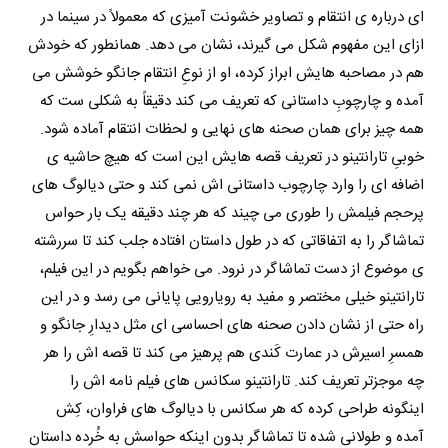
ای درباره ی انتقام و تصاویر خشونت آمیزی که معمولاً در سینما در
ازای این مفهوم شکل می گیرند، نشان می دهد. همانطور که خودش
هم در مصاحبه هایش ابراز کرده، او از نوعِ انتقام جانگو خوشش می
آمده و چارچوبِ داستانی که تعریف می کند دقیقاً به شکلی ست که
همه چیز برای همان صحنه های نهایی و لحظات انتقام آماده شود.
خوبیِ تارانتینو در تعریف قصه هایش این است که هیچ حاشیه ی
اضافه ای را وارد چارچوب داستانی اش نمی کند و حتی دیالوگ های
پرحجم فیلمش را طوری می چیند که هر چند دقیقه یک بار حواس
تماشاگر را به اتفاقاتی که در طول داستان افتاده جلب کند تا سررشته
ی موضوع از دست تماشاگر در نرود. می خواهم بگویم در این فیلم،
تارانتینو خیلی مختصر و مفید به رویارویی پایانی می رسد و در این
راه حتی از نشان دادن صحنه های احساسی ای مثل دیدارِ جانگو و
همسرِ اسیرش در عمارت کَندی هم پرهیز می کند تا قصه اش را هر
چه موجزتر تعریف کند. تارانتینو سکانس های فیلم نامه اش را
اینگونه طراحی کرده که هر سکانس با دیالوگ های فراوان، کِش
آمده و طولانی شده تا تماشاگر بدون اینکه حواسش به خُرده داستان