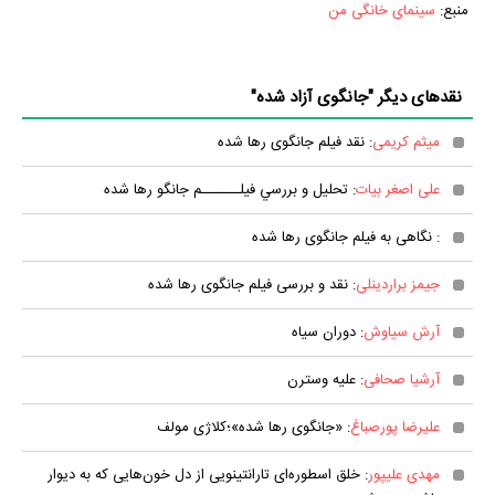
منبع:
سینمای خانگی من
نقدهای دیگر "جانگوی آزاد شده"
میثم کریمی
: نقد فیلم جانگوی رها شده
علی اصغر بیات
: تحليل و بررسي فيلـــــــم جانگو رها شده
: نگاهی به فیلم جانگوی رها شده
جیمز براردینلی
: نقد و بررسی فیلم جانگوی رها شده
آرش سیاوش
: دوران سیاه
آرشیا صحافی
: علیه وسترن
علیرضا پورصباغ
: «جانگوی رها شده»؛کلاژی مولف
مهدی علیپور
: خلق اسطوره‌ای تارانتینویی از دل خون‌هایی که به دیوار