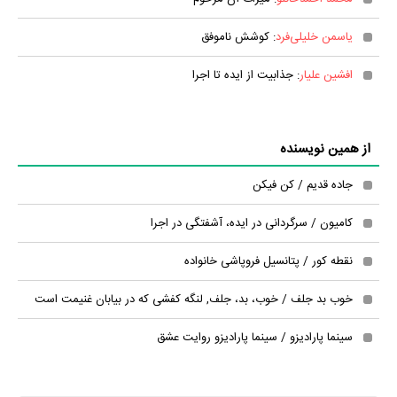
یاسمن خلیلی‌فرد
: کوشش ناموفق
افشین علیار
: جذابیت از ایده تا اجرا
از همین نویسنده
جاده قدیم / کن فیکن
کامیون / سرگردانی در ایده، آشفتگی در اجرا
نقطه کور / پتانسیل فروپاشی خانواده
خوب بد جلف / خوب، بد، جلف, لنگه کفشی که در بیابان غنیمت است
سینما پارادیزو / سینما پارادیزو روایت عشق