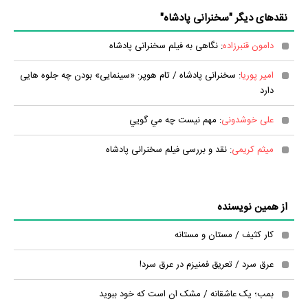
نقدهای دیگر "سخنرانی پادشاه"
دامون قنبرزاده
: نگاهی به فیلم سخنرانی پادشاه
امیر پوریا
: سخنرانی پادشاه / تام هوپر: «سینمایی» بودن چه جلوه هایی
دارد
علی خوشدونی
: مهم نيست چه مي گويي
میثم کریمی
: نقد و بررسی فیلم سخنرانی پادشاه
از همین نویسنده
کار کثیف / مستان و مستانه
عرق سرد / تعریق فمنیزم در عرق سرد!
بمب؛ یک عاشقانه / مشک ان است که خود ببوید