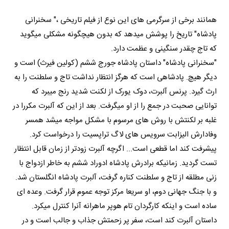
همانند برخی از سرگرمی های این نوع از فیلم تاریخی ،" سخنرانی
پادشاه" تاریخ را پوشش میدهد که بدون هیچگونه مشکلی میگوید
که تاج چقدر سنگینی و عظمت دارد.
"سخنرانی پادشاه" داستان پادشاه جورج ششم (کولین فیرث) است و
دیگر هیچ. پادشاهی است که هرگز انتظار نداشت تاج و سلطنت را به
ارث گیرد. پرنس آلبرت، دوک یورک از لکنت شدید رنج میبرد که
توانایی صحبت در جمع را از او میگرفت. بعد از این که آلبرت مکررا در
غلبه بر لکنتش با روش های مرسوم با مشکل مواجه میشد همسر
وفادارش الیزابت سرویس های لاگ تراپسیت را درخواست کرد.
پیشرفت کند اما قطعی است... اگرچه آلبرت زودتر از زمان قابل انتظار
تست گردید. زمانیکه برادرش پادشاه ادوراد ششم به خاطر ازدواج با
زنی مطلقه از تاج و سلطنت کناره گرفت، آلبرت پادشاه انگلستان شد.
و با جنگ جهانی دوم، او سریعا مرکز توجه عموم قرار گرفت. وعده ای
ساده است و اینکه کارگردان تام هوپر ماهرانه آنرا کنترل میکرد.
داستان آلبرت کند است، سفر پر زحمتش جذاب و جالب است و در