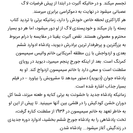
تجسم میکند. و در حالیکه آلبرت در ابتدا از پیش فرضیات لاگ
عصبانی میشود در نهایت به دموکراسی برابری میرسند.
هر کاراکتری لحظه خاص خودش را دارد، زمانیکه برتی با تردید کتاب
بسته را باز میکند و خودپسندی لاگ از او دور میشود، اما هر دو بسیار
محترم و معمولی هستند. نقص آلبرت یقینا در مقایسه با درام مربوط
به بزرگترین و پرطرفدار ترین برادرش دیوید، پادشاه ادوارد ششم
بعدی و ازدواجش با زن مطلقه آمریکایی خانم والیس سیمپسون
کمرنگ است. بعد از اینکه جورج پنجم میمیرد، دیوید در رویای
سلطنت است و سعی دارد با خانم سیمپسون ازدواج کند. او به
پادشاه جوان (دیوید) دستور میدهد تا مشروبش را بیاورد – در فیلم
بسیار جذاب اشاره شده است.
زمانیکه پادشاه جدید با خشونت به برتی کنایه و طعنه میزند، شما کل
دوران خشن کودکیش را در فلشی بین آنها میبینید. تا پیش از این او
به خاطر تعهد به خانم سیمپسون در 1936 از سلطنت کناره گرفت،
تخت پادشاهی را به پادشاه جورج ششم بخشید، ادوارد دوره جدیدی
در زندگیش آغاز میشود... پادشاه شدن.