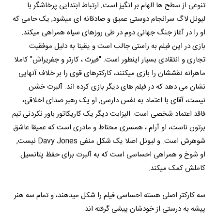
تنوعی از سطح ها الهام بر انگیز است. ارتباط ابتدایی پرخاشگر با
لیونل لاگ سرانجام دوستی عمیق و صادقانه ای میشود, یک حامی که
او را در آغاز جنگ جهانی دوم در طی روزهای سیاه همراهی میکند.
بازی در این فیلم به راستی جالب است و یقینا به دلیل موفقیت
تجاری و انتقادی بسیار اینطور است. "فیرث ، کارتر و جفریراش" کاملا
ماهرانه نقششان را بازی میکنند، کارکترهای قوی را بر خلاف آنهایی
نشان می دهد که در فیلم های دیگر بازی کرده اند. آلبرت خشن
نیست، آقای با اعتماد به نفس دارسی, او یک رهبر صدای اخلاقی،
فاقد اعتماد شخصی است. الیزابت دیگر یک کاریکاتور باور نکردنی تیم
برتون ناست، او آرام ، همسری محتاط و مادری است که عمیقا عاشق
شوهرش است. و لیونل اصلا یک شکل منفی Davy Jones نیست,
او شوخ و همراهی احساسی است که به آلبرت برای حفظ پتانسیل
کاملش کمک میکند.
سه کارکتر اصلی هسته احساسی فیلم را شکل میدهند، و تمام سه هنر
پیشه به درستی از خودشان پیشی گرفته اند.