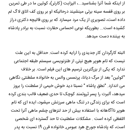
از اینکه شما آنرا بشناسید...، الیزابت (کارتر)، کوئین ما در طی تمرین
بر روی قفسه سینه برتی مینشیند درحالیکه او بر روی کف اتاق لاگ لم
داده است، تصویری از یک مرد میسازد که بر روی قالیچه دکتری دراز
کشیده است... بطوریکه نوعی احساس حقارت نسبت به برادر پادشاه
به بیننده دست میدهد.
البته کارگردان کار جدیدی را ارایه کرده است. حداقل به این علت
نیست که تام هوپر هیچ نیتی از طنزنویسی سیستم طبقه اجتماعی
ندارد که یکی از بزرگترین ترسیم های این فیلم است. بر خلاف
"کوئین" بعد از مرگ دیانا، پرنسس والس به خانواده سلطنتی نگاهی
می اندازد. "نطق پاشاه " نسبتا دید خوش خیمی از سلطنت را بروز
میدهد، آلبرت را پسر ثروتمند کوچک تا حدی ضعیف قالب بندی کرده
است که برای زندگی در تنگ ماهی سرزنش میشود، ایده ای که تام
هوپر ناآگاهانه با استفاده بیش از حد لنزهای چشم ماهی آنرا تحت
اللفظی کرده است . مشکلات سلطنیت تا حد گسترده ای شخصی
است، که پادشاه جورج هرد عبوس, خانواده قرن 19 نسبت به پدر