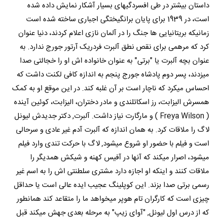
داستان بیشتر در طی افسردگیهای بسیار آشکار نمایش داده شده
است، در 1939 برای پایان برانگیختگی اجباری ساخته شده است
زمانیکه بریتانیایی ها جنگ را در آلمان نازی اعلام کردند، دنیا عنوان
کرد که مرهمی برای نقص نطق آلبرت فردریک آرتور جورج ندارد. به
عنوان بچه آلبرت یا "برتی" به عنوان خانواده اش او را خجالتی صدا
میزدند، پسر دوم پادشاه جورج پنجم به اندازه کافی لکنت داشت که
احساس میکرد که ناچار است بر آن غلبه کند. در این موقع او به کمک
همسرش الیزابت، رز اسکاتلندی و مادر دختران، الیزابت، کوئین آینده
( Freya Wilson ) و مارگارت نیاز داشت. آلبرت, دکتر جدیدش لیونل
لاگ را ملاقات کرد. به همان اندازه که آلبرت آدم غیر عادی و سرحالی
است و فیلم با حضور او شروع میشود, لاگ با حرکت تندی وارد فیلم
میشود، اصرار میکند که آنها در آفیس کهنه و شیکش همدیگر را
ملاقات کنند و اینکه او اجازه دارد مشتری سلطنتی اش را به اسم غیر
رسمی برتی صدا بزند. این کوپلینگ عجیب ایده عالی است یا حداقل
چیزی است که کارگران تام هوپر میخواهد ما را متقاعد کند همانطور
که از درس اول لیونل, "آوای زیپ" به مرحله بعدی جهش میکند قبل