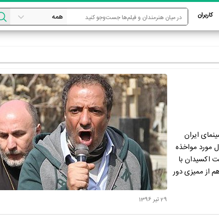
کاربران
ینمای ایران
ل مورد مواخذه
ست اکسیدان با
م از ممیزی دور
29 تیر 1396