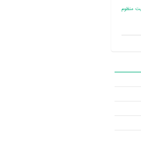
یت منظوم