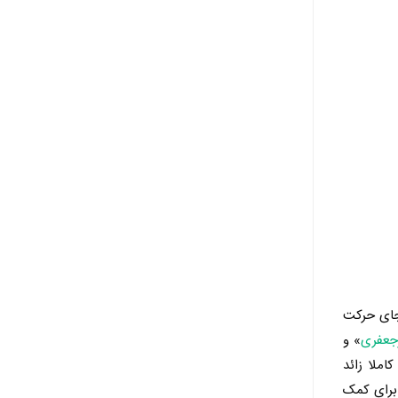
 جای حرکت
جعفری
» و
املا زائد
 برای کمک