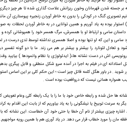
ستوار بود که فرایند به خاطر سپردن به میزان ترشح آدرنالین در لحظه ی 
اسطه بر جسته شدن قهرمانان وخون ریزانش علامت گذاری شده تا هر چیز دیگر
یم تصویری گنگ در کودکی را بدون به خاطر آوردن زنجیره پیوستاری آن ما
توار بوده به یاد آوریم و همین توانایی در به خاطر آوردن لحظات به ص
 داستان سامی و ارتباط او با همسرش، مرگ همسر خود را همپوشانی کرده و ب
د سامی و این که او تنها بوده و اصلا همسری نداشته توسط تدی درست در ل
 تعادل لئونارد را بیشتر و بیشتر بر هم می زند. ما با دو گونه تفسیر در
رونویسی اش در دست نشانه ها،( ایدئولوژی یا نظام وانمودها ) بیایید وقت 
ستادانه ای در فیلم به اجرا در آمده سرو شکل منطقی و قابل پیگری بده
ور شوید . در باور هگل کلمه قاتل چیز است ؛ این حکم کلی بر این اساس استو
غایب همواره همانی نیست که درواقعیت بوده است .
شانه ها حل شده و رابطه خاص خود با ما را با یک رابطه کلی وعام تعویض ک
یگر به سرعت توبیخ یا نیشگونی را به یاد بیاوریم که از بابت این اقدام به کر
اره چیزی بیشتر از نام آن خطا یا حتی خود آن خطاست. این نشانه که با 
ه مان را مورد خطاب قرار می دهد. در یاد آوری هم با همین رویه مواجهیم.