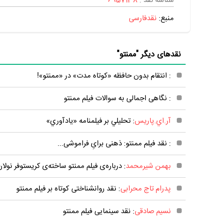
شناسه نقد :
6957138
منبع:
نقدفارسی
نقدهای دیگر "ممنتو"
: انتقام بدون حافظه «کوتاه مدت» در «ممنتو»!
: نگاهی اجمالی به سوالات فیلم ممنتو
آر.اي.پاريس
: تحليلي بر فيلمنامه «يادآوري»
: نقد فیلم ممنتو: ذهنی برایِ فراموشی...
بهمن شیرمحمد
: درباره‌ی فیلم ممنتو ساخته‌ی کریستوفر نول
پدرام تاج محرابی
: نقد روانشناختی کوتاه بر فیلم ممنتو
نسیم صادقی
: نقد سینمایی فیلم ممنتو