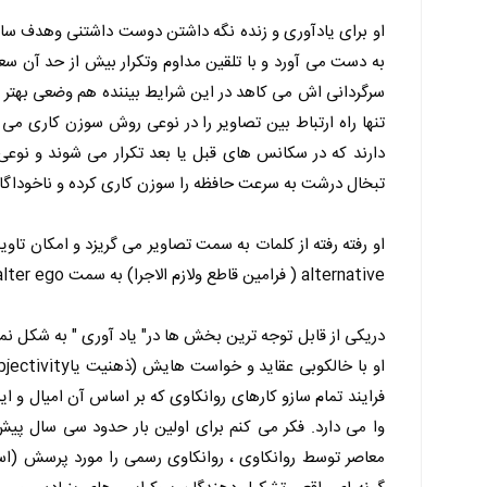
او برای یادآوری و زنده نگه داشتن دوست داشتنی وهدف ساز
به دست می آورد و با تلقین مداوم وتکرار بیش از حد آن س
سرگردانی اش می کاهد در این شرایط بیننده هم وضعی بهتر ا
تنها راه ارتباط بین تصاویر را در نوعی روش سوزن کاری می
دارند که در سکانس های قبل یا بعد تکرار می شوند و نو
تبخال درشت به سرعت حافظه را سوزن کاری کرده و ناخوداگا
او رفته رفته از کلمات به سمت تصاویر می گریزد و امکان تاوی
alternative ( فرامین قاطع ولازم الاجرا) به سمت alter ego (منِِِ دیگر)، alter (دگرگون شدن) و در نهایت alterity (دگربودگی) رانده می شود.
دریکی از قابل توجه ترین بخش ها در" یاد آوری " به شکل نم
فرایند تمام سازو کارهای روانکاوی که بر اساس آن امیال و ای
وا می دارد. فکر می کنم برای اولین بار حدود سی سال پی
معاصر توسط روانکاوی ، روانکاوی رسمی را مورد پرسش (استیض