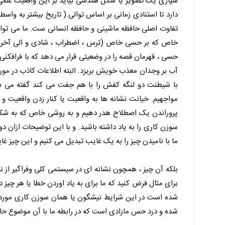
سپاری یک تصویر یا شکل هندسی بیاید بر این واقعیت علمی ا
دارد تا استنادی زمانی بر اساس توالی.( تاریخ بیشتر به و
تفاوت اصلی حافظه ماشینی و حافظه انسانی ست. ما می توان
خاص که بر حسی خاص (ترس ، اضطراب ، شادی و الی آخر) اس
حسی ، قهرمان قصه را در وضعیتی قرار می دهد که با فرافکنی
آب بر وجدان معذب خویش بریزد. البته اطلاعات کاذب در مور
با شیطنت دو لنگه کفش را با هم جفت می کند گفته می شود و
مواجهیم. خیانت نشانه ها به واقعیت یا کنار زدن واقعیت و 
پروراندن یک اصطلاح هدر دهیم و به روشی خاص که به شکل ا
سوزن کاری را به یاد داشته باشید. و با این توضیحات ازان د
ما با نامیدن چیز را به یک غایب تبدیل می کنیم و این چیز 
بلکه آن چیز ، همچون نشانه ای در سیستمی کلی وفراگیر از ن
برای مثال فرض کنید که ما برای به یاد اوردن خطا یا هر چیز د
شده است در این شرایط نیشگون یا همان سوزن کاری مورد اش
شده و درد حس مازادی است که در رابطه ما با آن موضوع حافظ