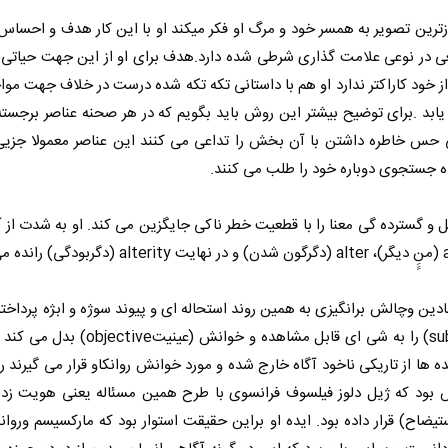
ترین تصویر به همسر خود و مرگ او فکر میکند او با این کار هدف و احساس
عی در نوعی علامت گذاری شرطی شده دارد.هدف برای او از این جهت حیاتی
ز خود کاراکتر ندارد او هم با داستانی تکه تکه شده درست در خلاف جهت مو
 یابد .برای توضیح بیشتر این روش باید بگویم که در هر صحنه عناصر برجست
عی حس خاطره داشتن با آن بخش را تداعی می کنند این عناصر معمولا جزی
ه جستجوی دوباره خود را طلب می کنند.
ل و گسترده گی معنا را با قطعیت خطر ناکی جایگزین می کند. او به شدت از آلت
ادین وچالش برانگیزی به همین روند استحاله ای و پیوند سوژه و ابژه پرداخت
او با خالکوبی عقاید و خواست هایش (ذهنیت یاsubjectivity) را به شی ای قابل 
ده ها از تاریکی ناخود آگاه خارج شده و مورد خوانش روانکاو قرار می گیرند ر
ش بود که ژیل دلوز فیلسوف فرانسوی با طرح همین مسئاله یعنی هویت زدا
اح) قرار داده بود. ایده او براین حقیقت استوار بود که مارکسیسم وروانک