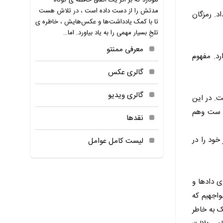
لئونارد که بر اثر یک اتفاق حافظه ی کوتاه
مدتش را از دست داده است ، در تلاش هست
د. رمزگان
تا با کمک یادداشت‌ها و عکس‌هایش ، خاطره ی
تلخِ بسیار مهمی را به یاد بیاورد. اما…
معرفی ممنتو
فهوم آلتوسری (۱۹۱۸ ۱۹۹۰) انگشت می گذارد. مفهوم
گالری عکس
گالری ویدیو
ت. در این
ی ست وهم
نقدها
خود را در
لیست کامل عوامل
ی دادها و
واجهیم که
ک به خاطر