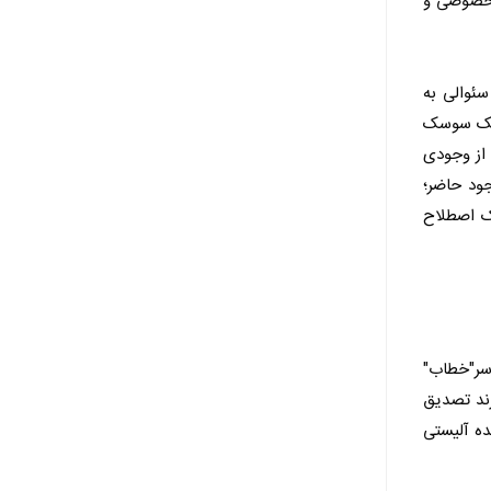
ه خصوصی و
احساسی است. او مدام از خود می پرسد (where am I?) و این سئوالی به
ه یک سوسک
 از وجودی
ن در باره خود و هستی به آن اندیشید و با این اندیشیدن به فلسفه هایدیگر در مورد مفهوم dasein(وجود حاضر؛
یک اصطلاح
وسر"خطاب"
رند تصدیق
ده آلیستی