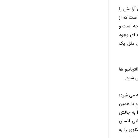
 آرامش را
 ست که از
اجه است و
ه ای وجود
ی مثل یک
رناتیو ها
ه می شود؛
مشاهده و خوانش (عینیتobjective) بدل می کند و با همین
ا به چالش
یی انسان
اوی را به