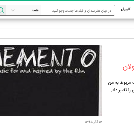
کاربران
لان
ت مربوط به من
ا تغییر داد.
15 آذر 1395