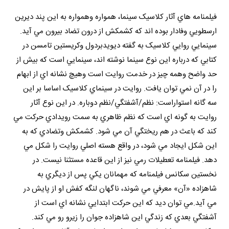
فيلمنامه هاي آثار کلاسيک سينما، همواره وهمواره به اين پند ديرين
ارسطويي وفادار بوده اند که کشمکش از درون تضاد بيرون مي آيد.
سينمايي روايي کلاسيک به گفته ديويدبردول وکريستين تامسن در
کتابي که درباره اين نوع سينما نوشته اند، سينمايي است که بيش از
حد واضح وهمه چيز در خدمت روايت است وهيچ نشانه اي از ابهام
را در آن نمي توان يافت. روايت در سينماي کلاسيک اساسا بر اين
سه گانه استواراست: نظم/آشفتگي/نظم دوباره. در اين نوع آثار
روايت به گونه اي است که نظم ظاهري به سمت رويدادي حرکت مي
کند که باعث در هم ريختگي آن مي شود. کشمکش وتضادي که به
اين شکل ايجاد مي شود، در واقع هسته اصلي روايت را شکل مي
دهد. فيلمنامه تعطيلات رمي نيز از اين قاعده مستثنا نيست. در
نخستين سکانس فيلمنامه که مهمانان يکي پس از ديگري به
شاهزاده «آن» معرفي مي شوند، ناگهان لنگه کفش او از پايش در
مي آيد.مي توان ديد که اين حرکت ابتدايي نشانه اي است از
آشفتگي بعدي که زندگي اين شاهزاده جوان را زيرو رو مي کند.