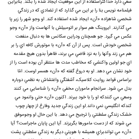
سعي دارد حداکثراستفاده از اين موقعيت ايجاد شده را بکند. بنابراين
فيلمنامه نويس بنا را بر اين مي گذارد که از تضادي که در زندگي
شخصي شاهزاده «آن» ايجاد شده استفاده کند. او وجو شهر را زير پا
مي گذارند. ايروينگ هم سوار بر اتومبيلش با آنهاست واز «آن» وجو
عکس مي گيرد. جو همچنان ودراين سکانس ها به دنبال منفعت
شخصي خودش است. پس از آن که «آن» با موتورش کافه اي را بر
هم مي زند وآنها را به نزد قاضي مي برند، ظاهراً بدون هيچ مقدمه
اي جو اولين واکنشي که مخاطب مدت ها منتظر آن بوده است را از
خود نشان مي دهد. او به دروغ گفته که «آن» همسر اوست. امّا
براساس قواعد روايت کلاسيک، آشفتگي واغتشاش به نظمي دوباره
بدل مي شود. سرانجام ماموران مخفي «آن» را شناسايي مي کنند
وسعي مي کنندکه او را با خود ببرند. اکنون «آن» حتي وانمود مي
کندکه انگليسي نمي داند.او اين زندگي جديد وفارغ از چهار چوب
خشک زندگي سلطنتي را ترجيح مي دهد. با اين حال او وجوموفق
مي شوند که از دست مامورها بگريزند. آيا اين پايان ماجراست؟ آيا
«آن» مي تواندبراي هميشه با هويتي ديگر به زندگي سلطنتي پشت