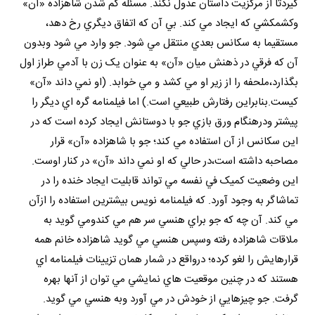
گيردتا از مرکزيت داستان عدول نکند. مسئله گم شدن شاهزاده «آن»
وکشمکشي که ايجاد مي کند. بي آن که اتفاق ديگري رخ دهد،
مستقيما به سکانس بعدي منتقل مي شود. جو وارد مي شود وبدون
آن که فرقي در ذهنش ميان «آن» به عنوان يک زن با آدمي طراز اول
بگذارد،ملحفه را از زير او مي کشد و مي خوابد. (او نمي داند «آن»
کيست.بنابراين رفتارش طبيعي است.) اما فيلمنامه گره اي ديگر را
پيشتر ودرهنگام ورق بازي جو با دوستانش ايجاد کرده است که در
اين سکانس از آن استفاده مي کند؛ جو با شاهزاده «آن» قرار
مصاحبه داشته است،در حالي که او نمي داند «آن» در کنار اوست.
اين وضعيت کميک في نفسه مي تواند قابليت ايجاد خنده را در
تماشاگر به وجود آورد. که فيلمنامه نويس بيشترين استفاده را ازآن
مي کند. آن چه که جو براي هنسي سر هم مي کندومي گويد به
ملاقات شاهزاده رفته وسپس هنسي مي گويد شاهزاده خانم همه
قرارهايش را لغو کرده؛ درواقع در شمار همان تزيينات فيلمنامه اي
هستند که در چنين موقعيت هاي نمايشي مي توان از آنها بهره
گرفت. جو چيزهايي از خودش در مي آورد وبه هنسي مي گويد.