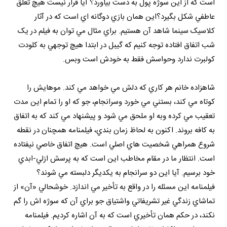
است که از اين سوژه پول به دست بياورد؟ آيا قرار نيست هيچ تعلق
عاطفي شکل بگيرد؟اين همان بازي دوگانه اي است که در آثار
کلاسيک سينما شاهد آن هستيم. براي مثال مي توان به فيلم در يک
شب اتفاق افتاده توجه کنيم که گيبل در ابتدا هيچ توجهي به کلودت
کولبرت ندارد وحواسش فقط به خودش است وبس.
شاهزاده خانم هر کاري که دلش مي خواهد مي کند. موهايش را
کوتاه مي کند، بستني مي خورد وسرانجام، جو که او را تمام اين مدت
تعقيب مي کرده وبه او ملحق مي شود و پيشنهاد مي کند که به اتفاق
به کافه بروند. اکنون به لحاظ زمان بندي، فيلمنامه همچنان در نقطه
شروع همراهي شخصيت هاي اصلي است. هيچ اتفاق خاصي نيفتاده
است. انتظار ما در مقام مخاطب اين است که به پرسش ازلي-ابدي
خود برسيم. آيا اين دو سرانجام به يکديگر دلبسته مي شوند؟
فيلمنامه اين مسئله را در واقع به تأخير مي اندازد. خوشحالي «آن» از
تماشاي زندگي غير تشريفاتي واشتياق جو براي آن که سوژه اش را گم
نکند، در حکم همان تأخيري است که به آن اشاره کرديم. فيلمنامه