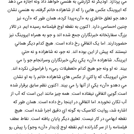
مي پردازد. اوديگر نه گزارشي به هنسي خواهد داد ونه اجازه مي دهد
که ايروينگ عکس هايي را که از شاهزاده خانم گرفته، به هنسي نشان
دهد.جو تعلق خاطري به «آن»پيدا کرده، همان طور که «آن» نيز
چنين احساسي دارد. اکنون به نقطه اوج فيلمنامه رسيده ايم. در تالار
بزرگ سفارتخانه خبرنگاران جمع شده اند و جو به همراه ايروينگ نيز
حضوردارند. اما يک اتفاقي رخ داده است. هيچ کدام ديگر هماني
نيستند که پيش از اين بوده اند. نه جو، نه شاهزاده و نه حتي
ايرينگ. شاهزاده «آن» يکي يکي خبرنگاران وسرانجام جو را مي
بيند. نه او ونه جو هيچ کدام «تعطيلات رمي» را فراموش نکرده اند.
حتي ايروينگ که پاکتي از عکس هاي شاهزاده خانم را به او نشان
مي دهدو «آن» يکي از آنها را مي بيند. اکنون نظم سابق برقرار شده
است.گويي اتفاقي نيفتاده است. همه چيز مانند اين است که آب از
آب تکان نخورده. اما اتفاقي در اينجا رخ داده است. همان طور که
اشاره شد، روايت کلاسيک به گونه اي دقيق اجرا شده است. هيچ
نقطه ابهامي در کار نيست. تعليق ديگر پايان يافته است. نقاط عطف
فيلمنامه را از سر گذرانده ايم.نقطه اوج (ديدار «آن» وجو) را پيش رو