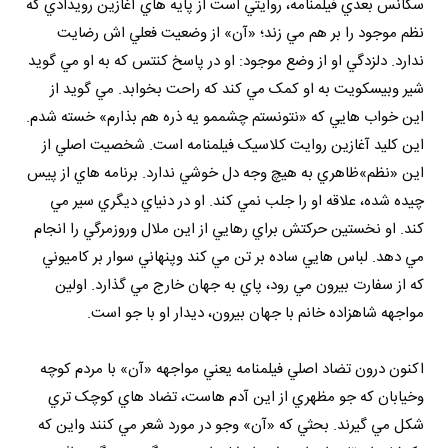
سکانس بعدي فيلمنامه، روايتي است از پايه هاي آغازين رويدادي که
نظم موجود را بر هم مي زند؛ «آن» از وضعيت فعلي اش رضايت
ندارد. دلزدگي او از وضع موجود: او در پاسخ کنتس که به او مي گويد
شير وبيسکويت به او کمک مي کند که راحت بخوابد. مي گويد از
اين خواب هايي که «نتونستم چشممو يه ذره هم بذارم» خسته شدم.
اين کليد آغازين روايت کلاسيک فيلمنامه است. شخصيت اصلي از
اين «نظم»ظاهري به هيچ وجه دل خوشي ندارد. برنامه هاي از پيس
چيده شده، علاقه او را جلب نمي کند. او در دنياي ديگري سير مي
کند. او نخستين حرکتش براي رهايي از اين ملال وروزمرگي را انجام
مي دهد. لباس هايي ساده بر تن مي کند وپنهاني سوار بر کاميوني
که از سفارت بيرون مي رود، پاي به جهان خارج مي گذارد. اولين
مواجهه شاهزاده خانم با جهان بيرون، ديدار او با جو است.
اکنون درون تضاد اصلي فيلمنامه يعني مواجهه «آن» با مردم کوچه
وخيابان که جو مظهري از اين آدم هاست، تضاد هاي کوچک تري
شکل مي گيرند. بحثي که «آن» وجو در مورد شعر مي کنند واين که