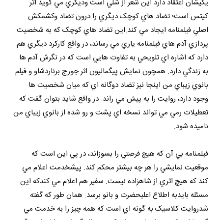
يکيشان اعتقاد دارد اين شعر از شلي است وديگري مي گويد اثر
کيتس است؛ تضاد هاي کوچک ديگري را درون تضاد وکشمکش
اصلي فيلمنامه ايجاد مي کند.اين تضاد هاي کوچک که به شخصيت
پردازي آدم هاي فيلمنامه ياري مي رساند، در واقع کارکرد ديگري هم
دارد که اشاره اي تلويحي به تفاوت هايي است که در نگرش آدم ها
به زندگي دارد. همچون نمايش پيگماليون اثر جورج برناردشاو و فيلم
بانوي زيباي من اينجا نيز تضاد دوگانه اي که ميان شخصيت ها
وجود دارد، روايت را به پيش مي راند. در واقع شايد بتوان گفت که
تعطيلات رمي مي تواند نسخه اي پشت و رو شده از بانوي زيباي من
ناميده شود.
فيلمنامه بي آن که هيچ فرصتي را بسوزاند، در پي اين است که
موقعيت نمايشي را هر چه بيشتر محکم کند. پيشخدمت اعلام مي
کند که هيچ اثري از شاهزاده نيست. سفير هم اعلام مي کندکه اين
مسئله بايدبه اطلاع اعليحضرت و بانو برسد. همان طور که گفته
شدروايت کلاسيک به گونه اي است که همه چيز را به خدمت مي