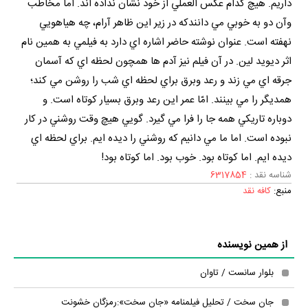
داريم. هيچ کدام عکس العملي از خود نشان نداده اند. اما مخاطب
وآن دو به خوبي مي دانندکه در زير اين ظاهر آرام، چه هياهويي
نهفته است. عنوان نوشته حاضر اشاره اي دارد به فيلمي به همين نام
اثر ديويد لين. در آن فيلم نيز آدم ها همچون لحظه اي که آسمان
جرقه اي مي زند و رعد وبرق براي لحظه اي شب را روشن مي کند؛
همديگر را مي بينند. امّا عمر اين رعد وبرق بسيار کوتاه است. و
دوباره تاريکي همه جا را فرا مي گيرد. گويي هيچ وقت روشني در کار
نبوده است. اما ما مي دانيم که روشني را ديده ايم. براي لحظه اي
ديده ايم. اما کوتاه بود. خوب بود. اما کوتاه بود!
شناسه نقد :
6317854
منبع:
کافه نقد
از همین نویسنده
بلوار سانست / تاوان
جان سخت / تحلیل فیلمنامه «جان سخت»:رمزگان خشونت