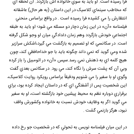
فرا رسيده است. او بايد به سوي خانواده اش بازگردد. آن لحظه اي
که مخاطب سينماي کلاسيک در اين داستان (به هر حال) عاشقانه
انتظارش را مي کشيده فرا رسيده است . در واقع براساس منحني
فيلمنامه «آن» در اين زمان دچار دو مسئله مي شود؛ او بايد به طبقه
اجتماعي خودش بازگردد وهم زمان دلدادگي ميان او وجو شکل گرفته
است. در سکانسي که او تصميم به بازگشت مي گيرد،اشکش سرازير
شده ومي گويد که نمي داند چگونه بايد با جو خداحافظي کند، چون
هيچ کلمه اي به ذهنش نمي رسد.سپس «آن» در اتومبيل را باز کرده
وبي آن که پشت سرش را نگاه کند، مي رود. در سکانس بعدي گفت
وگوي او با سفير را مي شنويم ودقيقاً براساس رويکرد روايت کلاسيک،
اين شخصيت پس از آشفتگي اي که در داستان ايجاد کرده بود، براي
برقراري دوباره نظم به محيط پيشين خود بازگشته است، او به سفير
مي گويد اگر به وظايف خودش نسبت به خانواده وکشورش واقف
نبود، هرگز بازنمي گشت .
در اين ميان فيلمنامه نويس به تحولي که در شخصيت جو رخ داده