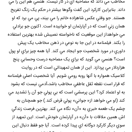
مخاطب مي داند که مصاحبه اي در کار نيست. هنسي هم اين را مي
داند. بنابراين کارکرد اين گفت وگوها بيشتر در حکم يک زنگ تفريح
هستند. جو وقتي عکس شاهزاده خانم را مي بيند، پي مي برد که او
همان زني است که در آپارتمان او خوابيده است. اکنون جو برادلي
مي خواهداز اين موقعيت که ناخواسته نصيبش شده بهترين استفاده
را بکند. فيلمنامه در اين جا به نوعي در ذهن مخاطب يک پيش
داوري در مورد شخصيت جو ايجاد مي کند. آيا همه چيز براي او پول
است؟ هنسي مي گويد که براي يک مصاحبه درست وحسابي پنج
هزاردلار مي پردازد. اين از همان تمهيداتي است که در روايت
کلاسيک همواره با آنها روبه رومي شويم. آيا شخصيت اصلي فيلمنامه
که قرار است نقطه ثقل عاطفي مخاطب باشد،آدمي نيست که بشود
به او اعتماد کرد؟ اين پرسشي است که بي پولي جو آن را تشديد مي
کند (او مي خواهد از« جواني» پولي قرض کند.) جو همچنان به
چشم يک طعمه خبري به «آن» نگاه مي کند. بهترين فرصت زندگي
اش همين ملاقات با «آن» در آپارتمان خودش است. اين تمهيد از
سوي ديگر کارکرد دوگانه اي پيدا کرده است. آيا جو فقط دنبال اين