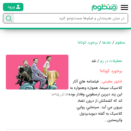
ورود
منظوم
نقدها
برخورد کوتاه!
تعطیلات در رم
/ نقد
برخورد کوتاه!
شاپور عظیمی
:
فيلمنامه هاي آثار
کلاسيک سينما، همواره وهمواره به
اين پند ديرين ارسطويي وفادار بوده
14 آذر 1395
اند که کشمکش از درون تضاد
بيرون مي آيد. سينمايي روايي
کلاسيک به گفته ديويدبردول
وکريستين...