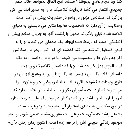
کند وبا مردم عادي بجوشد؟ مسلماً اين اتفاق نخواهد افتاد. نظم
جديدي انتظار مي کشد تاروايت کلاسيک ما را به مسير ابتدايي اش
باز گرداند. سکانس مزبور در واقع در حکم يک پيش در آمد است
وحکايت از آن دارد که شخصيت ها وداستان مي بايستي به دنياي
کلاسه شده قبلي بازگردند.همين بازگشت آنها به جريان منظم پيش از
آشفتگي است که درمخاطب ايجاد يک همدلي مي کند و او را به
نوعي غمخوار گذشته مي کند.گذشته اي که اکنون ودراين سکانس
اگر چه زمان حال محسوب مي شود، اما در پايان داستان به يک
نوستالوژي بدل خواهد شد. چرا که داستان کلاسيک و روايت
داستاني کلاسيک مي بايستي به يک پايان برسد وهيچ ابهامي در
طرح وتوطئه ناگشوده باقي نماند. بنابراين وقتي جو و «آن» موفق
مي شوند که از دست مأموران بگريزند،مخاطب اثر انتظار ندارد که
اين پايان ماجرا باشد. چرا که در کنار هم بودن قهرمان هاي داستان
در اين سکانس به معناي استقرار آن نظم جديد ودوباره نيست.
يادمان باشد که «آن» همچنان يک «فراري»شناخته مي شود. او نظم
موجود زندگي طبيعي اش را بر هم زده است. اکنون زمان رفتن «آن»