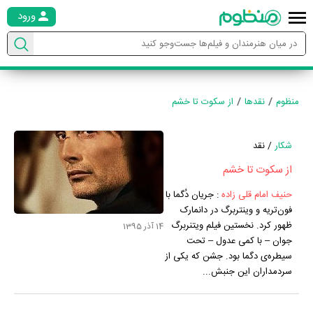
ورود
منظوم
نقدها
از سکوت تا خشم
شکار
/ نقد
از سکوت تا خشم
حنیف امام قلی زاده
:
جریان دُگما با
فون‌تریه و وینتربرگ در دانمارک
ظهور کرد. نخستین فیلم ویتنربرگ
14 آذر 1395
جوان – با‌ کمی عدول – تحت
سیطره‌ی دگما بود. جشن که یکی از
سردمداران این جنبش...