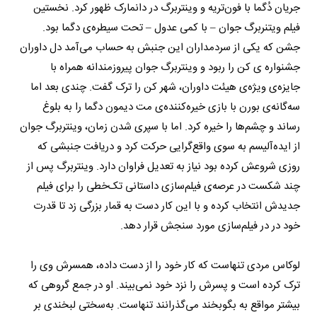
جریان دُگما با فون‌تریه و وینتربرگ در دانمارک ظهور کرد. نخستین
فیلم ویتنربرگ جوان – با‌ کمی عدول – تحت سیطره‌ی دگما بود.
جشن که یکی از سردمداران این جنبش به حساب می‌آمد دل داوران
جشنواره ی کن را ربود و وینتربرگ جوان پیروزمندانه همراه با
جایزه‌ی ویژه‌ی هیئت داوران، شهر کن را ترک گفت. چندی بعد اما
سه‌گانه‌ی بورن با بازی خیره‌کننده‌ی مت دیمون دگما را به بلوغ
رساند و چشم‌ها را خیره کرد. اما با سپری شدن زمان، وینتربرگ جوان
از ایده‌آلیسم به سوی واقع‌گرایی حرکت کرد و دریافت جنبشی که
روزی شروعش کرده بود نیاز به تعدیل فراوان دارد. وینتربرگ پس از
چند شکست در عرصه‌ی فیلم‌سازی داستانی تک‌خطی را برای فیلم
جدیدش انتخاب کرده و با این کار دست به قمار بزرگی زد تا قدرت
خود در در فیلم‌سازی مورد سنجش قرار دهد.
لوکاس مردی تنهاست که کار خود را از دست داده، همسرش وی را
ترک کرده است و پسرش را نزد خود نمی‌بیند. او در جمع گروهی که
بیشتر مواقع به بگو‌بخند می‌گذرانند تنهاست. به‌سختی لبخندی بر