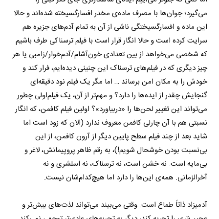
می‌گیرد؛ جوان‌ها با مصرف ماده‌ی مخدر افسارگسیخته شده‌اند و حالا
این ماده و افسارگسیختگی ناشی از آن به تمام آدم‌های جزیره هم
سرایت کرده است و حالا انگار قرار است با فیلم ترسناکی طرف باشیم
که شخصی می‌خواهد از بین تعدادی خون‌آشام/آدم‌خوار/زامبی یا هر
چیز دیگری که در فیلم‌های ترسناک این چنینی دیده‌ایم، فرار کند و
خودش را به مکان امن برساند … اما مگر یک فیلم نود دقیقه‌ای
گنجایش چقدر از ایده‌ها را دارد؟ و مهم‌تر از آن، یک فیلم‌اولی چطور
می‌تواند این تغییر لحن‌ها را «دربیاورد»؟ اولین فیلم کافمن، که انگار
نسبتی هم با آن چارلی کافمن معروف ندارد (الان که زود است اما
شاید بعد از چند فیلم سطح پایین دیگر از آرون کافمن، از این
بی‌نسبت بودن خوشحال شویم!)، به رقم ظاهر پر‌و‌پیمانش، لاغر و
بی‌مایه است. نه خشن است، نه ترسناک، نه اسلشری و نه
آخرالزمانی. همه‌ی این‌ها را دارد اما هیچ‌کدام‌شان نیست.
آدمیزاد ذاتاً طماع است. وقتی می‌بیند می‌تواند لذت‌های بیش‌تر و
عجیب‌تری را تجربه کند، دیگر به تجربه‌های عادی‌تر توجهی نمی‌کند.