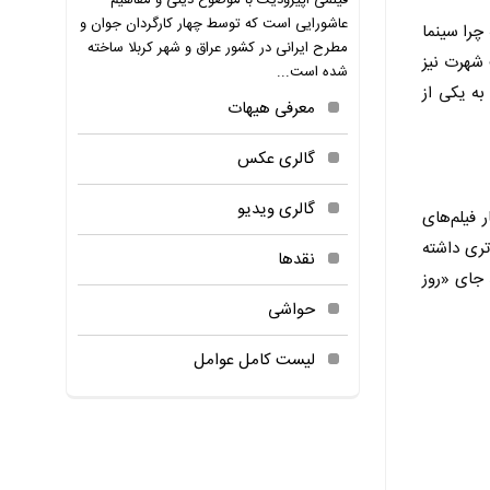
فیلمی اپیزودیک با موضوع دینی و مفاهیم
عاشورایی است که توسط چهار کارگردان جوان و
 چرا سینما
مطرح ایرانی در کشور عراق و شهر کربلا ساخته
 شهرت نیز
شده است...
به یکی از
معرفی هیهات
گالری عکس
گالری ویدیو
فیلم‌های
تری داشته
نقدها
 جای «روز
حواشی
لیست کامل عوامل