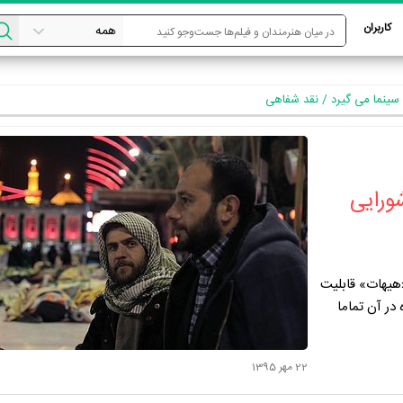
کاربران
ی سینما می گیرد / نقد شفاهی
ورایی
هیهات» قابلیت
در آن تماما
22 مهر 1395