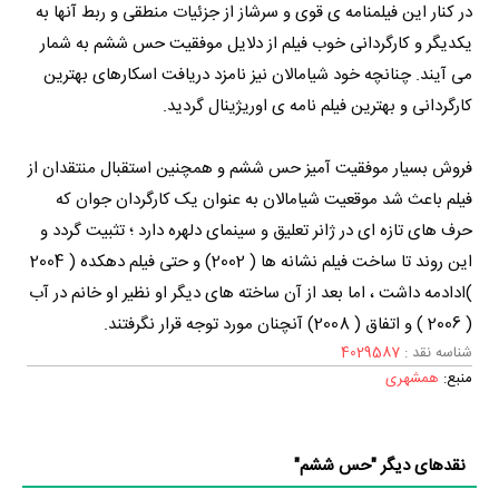
در کنار این فیلمنامه ی قوی و سرشاز از جزئیات منطقی و ربط آنها به
یکدیگر و کارگردانی خوب فیلم از دلایل موفقیت حس ششم به شمار
می آیند. چنانچه خود شیامالان نیز نامزد دریافت اسکارهای بهترین
کارگردانی و بهترین فیلم نامه ی اوریژینال گردید.
فروش بسیار موفقیت آمیز حس ششم و همچنین استقبال منتقدان از
فیلم باعث شد موقعیت شیامالان به عنوان یک کارگردان جوان که
حرف های تازه ای در ژانر تعلیق و سینمای دلهره دارد ؛ تثبیت گردد و
این روند تا ساخت فیلم نشانه ها ( 2002) و حتی فیلم دهکده ( 2004
)ادادمه داشت ، اما بعد از آن ساخته های دیگر او نظیر او خانم در آب
( 2006 ) و اتفاق ( 2008) آنچنان مورد توجه قرار نگرفتند.
شناسه نقد :
4029587
منبع:
همشهری
نقدهای دیگر "حس ششم"