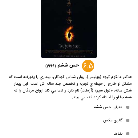
6.5
حس ششم
(1999)
«دکتر مالکوم کرو» (ويليس)، روان شناس کودکان، بيماري را پذيرفته است که
مشکل او خارج از حيطه ي تجربه و تخصص چند ساله اش است. اين بيمار
شش ساله، «کول سير» (آزمنت) نام دارد و ادعا مي کند ارواح مردگان را که
همه جا او را احاطه کرده اند، مي بيند.
معرفی حس ششم
گالری عکس
نقدها