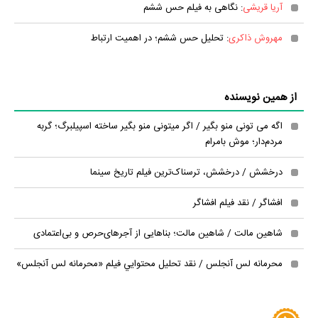
آریا قریشی
: نگاهی به فیلم حس ششم
مهروش ذاکری
: تحلیل حس ششم؛ در اهمیت ارتباط
از همین نویسنده
اگه می تونی منو بگیر / اگر میتونی منو بگیر ساخته اسپیلبرگ؛ گربه‌
مردم‌دار؛ موش‌ بامرام
درخشش / درخشش، ترسناک‌ترین فیلم تاریخ سینما
افشاگر / نقد فیلم افشاگر
شاهین مالت / شاهین مالت؛ بناهایی از آجرهای‌حرص و بی‌اعتمادی
محرمانه لس آنجلس / نقد تحليل محتوايي فيلم «محرمانه لس آنجلس»