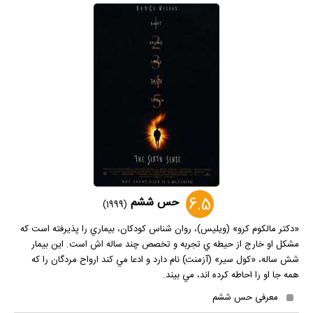
6.5
حس ششم
(1999)
«دکتر مالکوم کرو» (ويليس)، روان شناس کودکان، بيماري را پذيرفته است که
مشکل او خارج از حيطه ي تجربه و تخصص چند ساله اش است. اين بيمار
شش ساله، «کول سير» (آزمنت) نام دارد و ادعا مي کند ارواح مردگان را که
همه جا او را احاطه کرده اند، مي بيند.
معرفی حس ششم