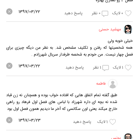
فصل 4 رو نسازن بهتره
1397/03/22
0
لایک
0
نظر
پاسخ دهید
مهشید حسنی
خیلی خوبه ولی
همه شخصیتها که رفتن و تکلیف مشخص شد. به نظر من دیگه چیزی برای
فصل چهار نیست. من خودم به شخصه طرفدار سریال شهرزادم .
1397/03/22
1
لایک
1
نظر
پاسخ دهید
فاطمه
طبق گقته تمام اتفاق هایی که افتاده خواب بوده و همچنان نه زن قباد
شده نه بچه ای داره شهرزاد با لباس های فصل اول فرهاد رو راهی
خارج میکند یعنی اون سکانسی که آخر ما دیدیم همون فصل اول بود
1397/03/23
1
لایک
پاسخ دهید
یونس