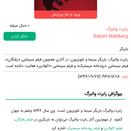
ورود به فاز ویرایش
0
دنبال میشه
‏رابرت والبرگ‏
Robert Wahlberg
دنبال کردن
بازیگر
رابرت والبرگ، بازیگر سینما و تلویزیون، در آثاری همچون فیلم سینمایی «رفتگان»،
فیلم سینمایی «رودخانه میستیک» و فیلم سینمایی «اکولایزر» فعالیت داشته است.
تولد:
1967/12/18 (1346/09/27)
بیوگرافی رابرت والبرگ:
رابرت والبرگ بازیگر سینما و تلویزیون است. وی سال 1346 چشم به جهان
گشود. از مهم‌ترین آثار رابرت والبرگ می‌توان به بازیگری در
فیلم رفتگان
،
فیلم اکولایزر
و
فیلم رودخانه میستیک
اشاره کرد.