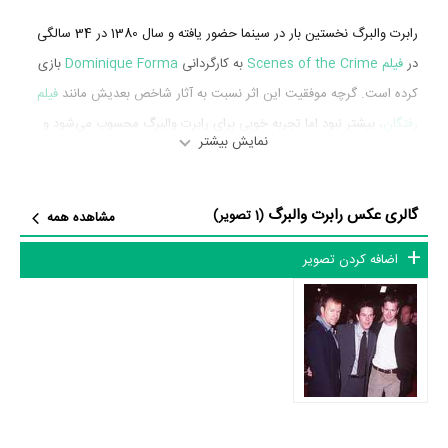
رابرت والبرگ نخستین بار در سینما حضور یافته و سال 1380 در 34 سالگی
در
فیلم Scenes of the Crime
به کارگردانی
Dominique Forma
بازی
کرده است. گرچه موفقیت این اثر نسبت به آثار شاخص بعدیش مانند
فیلم
رفتگان
، بیشتر نبود اما تجربه خوبی برای رابرت والبرگ محسوب می‌شود و
نمایش بیشتر
همکاری با هنرمندانی همچون
جف بریجز
،
Jon Abrahams
،
آر لی ارمی
و
Mädchen Amick
را تجربه کرد.
گالری عکس رابرت والبرگ
(1 تصویر)
مشاهده همه
رابرت والبرگ در سال 1385 دوره‌ی پرتلاشی را در عرصه سینما و تلویزیون
گذراند و در اثر مهمی بازی کرده است. اثر مهم رابرت والبرگ در این سال،
اضافه کردن تصویر
بازیگری در
فیلم رفتگان
به کارگردانی
مارتین اسکورسیزی
محسوب می‌شود.
شاید یکی از مهم‌ترین بخش‌های بیوگرافی رابرت والبرگ بازی در
فیلم
رفتگان
بوده است. رابرت والبرگ سال 1385 در 39 سالگی در
فیلم رفتگان
نقش مهمی بازی کرده است که توانست با مهارت خود، آن نقش و
همچنین خودش را میان مخاطبان سینما مطرح کند. او در این فیلم با