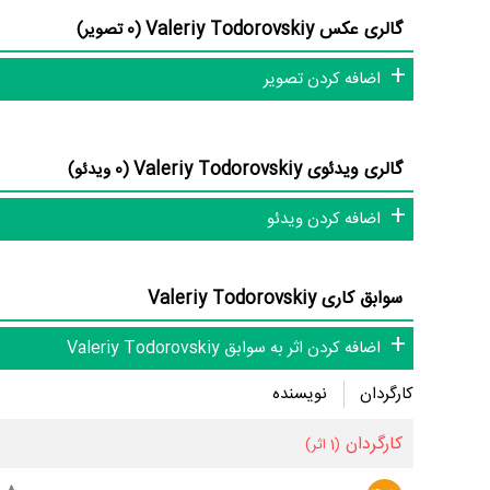
آکینشاینا
،
Eugenia Khirivskaya
و
Maksim Matveyev
توان
گالری عکس Valeriy Todorovskiy
(0 تصویر)
اضافه کردن تصویر
به‌عنوان نویسنده نیز در سینما و تلویزیون فعالیت داشته است. مهم‌ترین اثر Valeriy Todorovskiy د
گالری ویدئوی Valeriy Todorovskiy
(0 ویدئو)
اضافه کردن ویدئو
سوابق کاری Valeriy Todorovskiy
Todorovskiy بیشترین امتیاز را از مردم گرفته است،
فیلم Hipsters
اضافه کردن اثر به سوابق Valeriy Todorovskiy
کارگردان
نویسنده
کارگردان
(1 اثر)