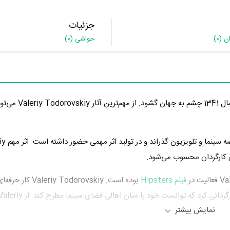
جزئیات
ان
(0)
حواشی
(0)
Valeriy Todorovskiy کارگردان سینما و تلویزیون است. وی سال 1341 چشم ب
Valeriy Todorovskiy در سال 1387
 کارگردان محسوب می‌شود.
فیلم Hipsters
بوده است. eriy Todorovskiy
را کارگردانی کرد که توانست خود را میان اهالی فضای سینما مطرح کند. از y
نمایش بیشتر
و همکاریش با عوامل و بازیگران اعلام رضایت کرده است. Valeriy
‌ای موفقی برای خود رقم بزند و همکاری در کنار بازیگرانی نظیر
nton Shagin