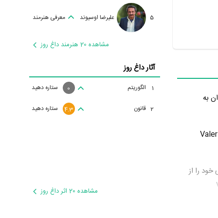
5
علیرضا اوسیوند
معرفی هنرمند
مشاهده 20 هنرمند داغ روز
آثار داغ روز
الگوریتم
ستاره دهید
1
0
ه جهان گشود. از مهم‌ترین آثار Valeriy Todorovskiy می‌توان به
قانون
ستاره دهید
2
4.3
 دوره‌ی پرتلاشی را در عرصه سینما و تلویزیون گذراند و در تولید اثر مهمی حضور داشته است. اثر مهم Valeriy
Val کار حرفه‌ای خود را از
Valeri
مشاهده 20 اثر داغ روز
A
،
اکسانا