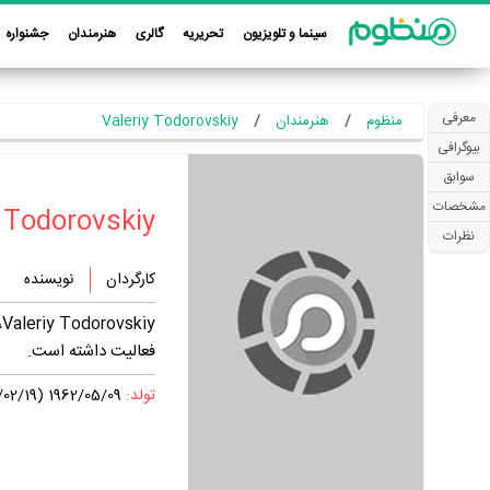
سینما و تلویزیون
تحریریه
گالری
هنرمندان
جشنواره
معرفی
منظوم
هنرمندان
Valeriy Todorovskiy
بیوگرافی
سوابق
مشخصات
نظرات
کارگردان
نویسنده
فعالیت داشته است.
تولد:
1962/05/09 (1341/02/19)