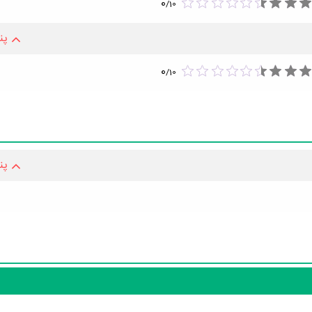
0
/
10
پن
0
/
10
پن