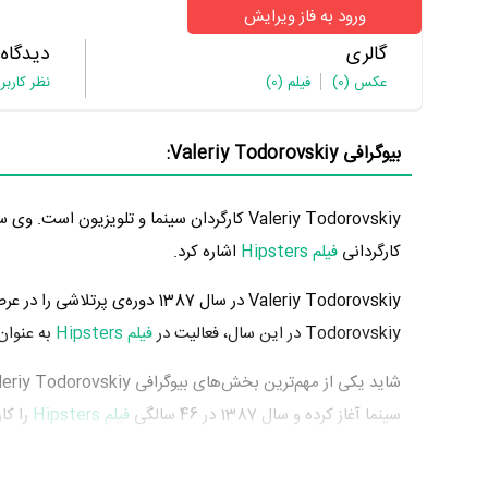
ورود به فاز ویرایش
گالری
دیدگاه
عکس
(0)
فیلم
(0)
نظر کاربر
بیوگرافی Valeriy Todorovskiy:
کارگردانی
فیلم Hipsters
اشاره کرد.
Todorovskiy در این سال، فعالیت در
فیلم Hipsters
به عنوان
شاید یکی از مهم‌ترین بخش‌های بیوگرافی Valeriy Todorovskiy فعالیت در
سینما آغاز کرده و سال 1387 در 46 سالگی
فیلم Hipsters
Todorovskiy نقل قول شده است که برای کارگردانی در
فیلم Hipsters
Todorovskiy توانست با فعالیت در
فیلم Hipsters
تجربه حرفه