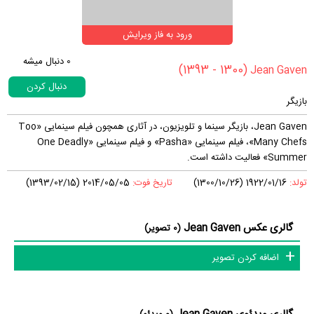
ورود به فاز ویرایش
0
دنبال میشه
(1300 - 1393)
دنبال کردن
بازیگر
Jean Gaven، بازیگر سینما و تلویزیون، در آثاری همچون فیلم سینمایی «Too
Many Chefs»، فیلم سینمایی «Pasha» و فیلم سینمایی «One Deadly
Summer» فعالیت داشته است.
تولد:
1922/01/16 (1300/10/26)
تاریخ فوت:
2014/05/05 (1393/02/15)
گالری عکس Jean Gaven
(0 تصویر)
اضافه کردن تصویر