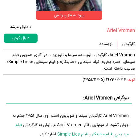
ورود به فاز ویرایش
0
دنبال میشه
دنبال کردن
کارگردان
نویسنده
Ariel Vromen، کارگردان، نویسنده سینما و تلویزیون، در آثاری همچون فیلم
سینمایی «مرد یخی»، فیلم سینمایی «جنایتکار» و فیلم سینمایی «Simple Lies»
فعالیت داشته است.
تولد:
1973/02/14 (1351/11/25)
بیوگرافی Ariel Vromen:
Ariel Vromen کارگردان سینما و تلویزیون است. وی سال 1351 چشم به
جهان گشود. از مهم‌ترین آثار Ariel Vromen می‌توان به کارگردانی
فیلم
مرد یخی
،
فیلم جنایتکار
و
فیلم Simple Lies
اشاره کرد.