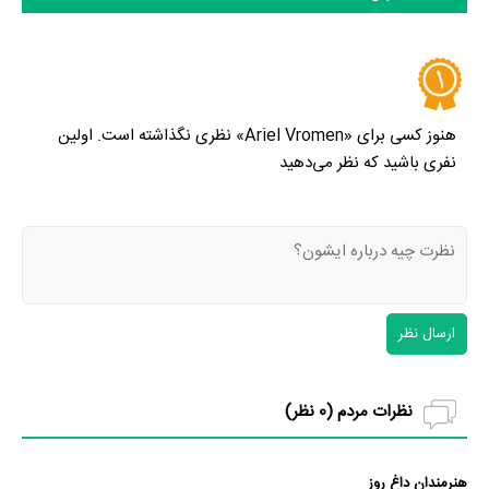
رنگ چشم Ariel Vromen، وضعیت تأهل و همسر Ariel Vromen،
فرزندان Ariel Vromen، حواشی Ariel Vromen و کودکی Ariel
Vromen می‌دانید حتما برای ما ارسال کنید.
هنوز کسی برای «Ariel Vromen» نظری نگذاشته است. اولین
نفری باشید که نظر می‌دهید
ارسال نظر
نظرات مردم (
0
نظر)
هنرمندان داغ روز