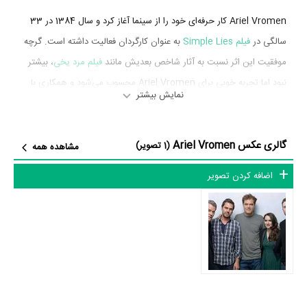
Ariel Vromen کار حرفه‌ای خود را از سینما آغاز کرد و سال 1384 در 33
سالگی در
فیلم Simple Lies
به عنوان کارگردان فعالیت داشته است. گرچه
موفقیت این اثر نسبت به آثار شاخص بعدیش مانند
فیلم مرد یخی
، بیشتر
نبود اما تجربه خوبی برای Ariel Vromen محسوب می‌شود و همکاری با
نمایش بیشتر
هنرمندانی همچون
Eric Balfour
،
کالین هنکس
،
لورن جرمن
و
Danny
Pino
را تجربه کرد.
گالری عکس Ariel Vromen
(1 تصویر)
مشاهده همه
Ariel Vromen در سال 1391 دوره‌ی پرتلاشی را در عرصه سینما و تلویزیون
گذراند و در تولید اثر مهمی حضور داشته است. اثر مهم Ariel Vromen در
اضافه کردن تصویر
این سال، فعالیت در
فیلم مرد یخی
به عنوان کارگردان محسوب می‌شود.
شاید یکی از مهم‌ترین بخش‌های بیوگرافی Ariel Vromen فعالیت در
فیلم
مرد یخی
بوده است. Ariel Vromen سال 1391 در 40 سالگی
فیلم مرد
یخی
را کارگردانی کرد که توانست خود را میان اهالی فضای سینما مطرح
کند. از Ariel Vromen نقل قول شده است که برای کارگردانی در
فیلم مرد
یخی
و همکاریش با عوامل و بازیگران اعلام رضایت کرده است. Ariel