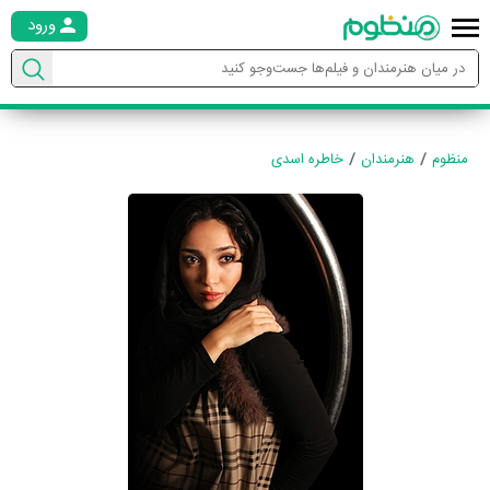
ورود
منظوم
هنرمندان
خاطره اسدی