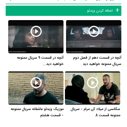
انجام رسید. درحالی‌که پدر خاطره اسدی گارد عجیبی نسبت به حضور
اضافه کردن ویدئو
دخترش در سینما داشت، با یک گفتگوی دوساعته با آقای کارگردان رضایتش
را اعلام کرد. خاطره اسدی می‌گوید: «اصولاً پدرم خیلی این کار را دوست
ندارد. ولی الآن هم چیز خاصی درباره آن نمی‌گوید. ضمن اینکه من هم
آن‌چنان پرکار نیستم که بخواهد حساسیت‌برانگیز شود.» به این ترتیب یکی
از دلایل کم‌کاری خانم اسدی اینجا مشخص می‌شود.
آنچه در قسمت دهم از فصل دوم
آنچه در قسمت 9 سریال ممنوعه
سریال ممنوعه خواهید دید
خواهید دید...
ادامه در سینما
خاطره اسدی بعد از آن حضور موفقی در فیلم‌های سینمایی «تقاطع» و
«ستایش» داشت. نقش‌آفرینی‌اش در «هفت دقیقه تا پاییز» با حواشی
زیادی روبه‌رو شد و مشکلات او و علیرضا امینی (کارگردان کار) به رسانه‌ها
کشیده شد. اسدی در سال 1390 حضور متفاوتی در فیلم کمدی «آخرین
سکانسی از میلاد کی مرام - سریال
موزیک ویدئو عاشقانه سریال ممنوعه
ممنوعه قسمت 8
- قسمت هشتم
سرقت» داشت. او می‌گوید آن فیلم تجربه متفاوتی بود که همیشه دنبالش
بوده است. «سربه‌مهر»، «بشارت به یک شهروند هزاره سوم» ُ «نقطه کور» و