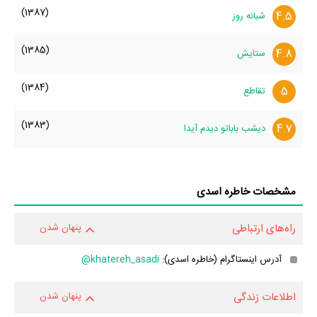
(1387)
4.5
شبانه روز
(1385)
4.8
ستایش
(1384)
5
تقاطع
(1383)
4.7
دیشب باباتو دیدم آیدا
مشخصات خاطره اسدی
راه‌های ارتباطی
پنهان شدن
آدرس اینستاگرام (خاطره اسدی):
khatereh_asadi@
اطلاعات زندگی
پنهان شدن