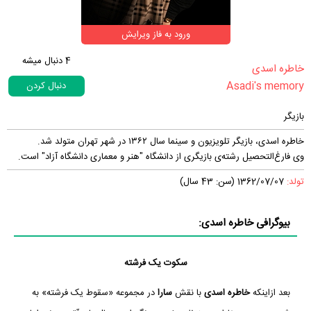
ورود به فاز ویرایش
4
دنبال میشه
‏خاطره اسدی‏
Asadi's memory
دنبال کردن
بازیگر
خاطره اسدی، بازیگر تلویزیون و سینما سال ۱۳۶۲ در شهر تهران متولد شد.
وی فارغ‌التحصیل رشته‌ی بازیگری از دانشگاه "هنر و معماری دانشگاه آزاد" است.
تولد:
1362/07/07 (سن: 43 سال)
بیوگرافی خاطره اسدی:
سکوت یک فرشته
بعد ازاینکه
خاطره اسدی
با نقش
سارا
در مجموعه «سقوط یک فرشته» به