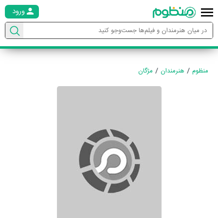
ورود
منظوم
هنرمندان
مژگان