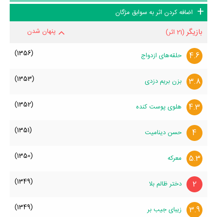
اضافه کردن اثر به سوابق مژگان
بازیگر
پنهان شدن
(21 اثر)
(1356)
4.6
حلقه‌های ازدواج
(1353)
3.8
بزن بریم دزدی
(1352)
4.3
هلوی پوست کنده
(1351)
4
حسن دینامیت
(1350)
5.3
معرکه
(1349)
2
دختر ظالم بلا
(1349)
3.9
زیبای جیب بر