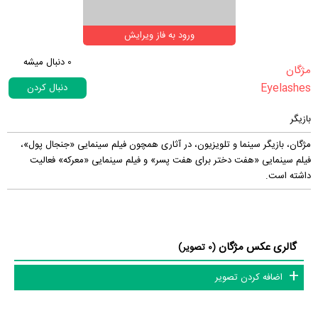
ورود به فاز ویرایش
0
دنبال میشه
‏مژگان‏
Eyelashes
دنبال کردن
بازیگر
مژگان، بازیگر سینما و تلویزیون، در آثاری همچون فیلم سینمایی «جنجال پول»،
فیلم سینمایی «هفت دختر برای هفت پسر» و فیلم سینمایی «معرکه» فعالیت
داشته است.
گالری عکس مژگان
(0 تصویر)
اضافه کردن تصویر