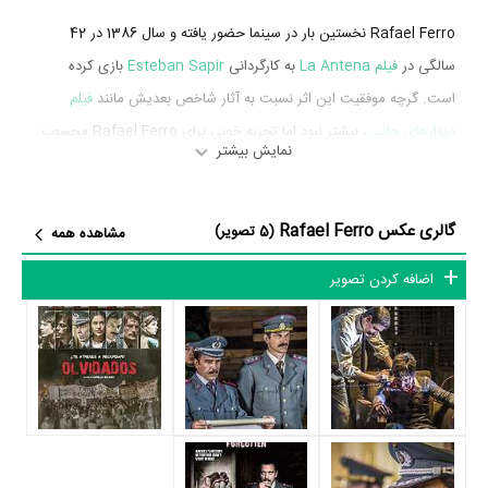
Rafael Ferro نخستین بار در سینما حضور یافته و سال 1386 در 42
سالگی در
فیلم La Antena
به کارگردانی
Esteban Sapir
بازی کرده
است. گرچه موفقیت این اثر نسبت به آثار شاخص بعدیش مانند
فیلم
دیوارهای جانبی
، بیشتر نبود اما تجربه خوبی برای Rafael Ferro محسوب
نمایش بیشتر
می‌شود و همکاری با هنرمندانی همچون
،
Alejandro Urdapilleta
Julieta Cardinali
،
Valeria Bertuccelli
و
Florencia Raggi
را تجربه
کرد.
گالری عکس Rafael Ferro
(5 تصویر)
مشاهده همه
Rafael Ferro در سال 1390 دوره‌ی پرتلاشی را در عرصه سینما و تلویزیون
اضافه کردن تصویر
گذراند و در اثر مهمی بازی کرده است. اثر مهم Rafael Ferro در این سال،
بازیگری در
فیلم دیوارهای جانبی
به کارگردانی
Gustavo Taretto
محسوب
می‌شود.
شاید یکی از مهم‌ترین بخش‌های بیوگرافی Rafael Ferro بازی در
فیلم
دیوارهای جانبی
بوده است. Rafael Ferro سال 1390 در 46 سالگی در
فیلم دیوارهای جانبی
نقش مهمی بازی کرده است که توانست با مهارت