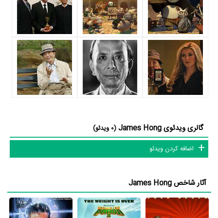
پاندای کونگ فوکار 3
بوده است. James Hong سال 1395 در 88 سالگی
در
فیلم پاندای کونگ فوکار 3
نقش مهمی بازی کرده است که توانست با
مهارت خود، آن نقش و همچنین خودش را میان مخاطبان سینما مطرح
کند. او در این فیلم با
Alessandro Carloni
همکاری داشته است.
James Hong توانست با بازی در
فیلم پاندای کونگ فوکار 3
تجربه
بازیگری موفقی برای خود رقم بزند و همکاری در کنار بازیگرانی نظیر
جک
بلک
،
برایان کرانستون
،
داستین هافمن
و
آنجلینا جولی
بر تجارب او افزود.
James Hong علاوه‌بر
فیلم پاندای کونگ فوکار 3
، سال 1387 در 80
گالری ویدئوی James Hong
(0 ویدئو)
سالگی در
فیلم پاندای کونگ فوکار
نیز بازی کرده است. James Hong
اضافه کردن ویدئو
این‌بار با
Mark Osborne
و
John Stevenson
یعنی کارگردان
فیلم
پاندای کونگ فوکار
و هنرمندانی چون
جک بلک
،
ایان مک شین
،
آنجلینا
جولی
و
داستین هافمن
همکاری داشت.
آثار شاخص James Hong
در این سال‌ها James Hong با هنرمندان بسیاری تجربه‌ی کار داشته است
اما جالب است بدانید که در میان بازیگران جکی چان با 4 مرتبه، Pat