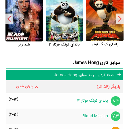
Morita با 3 مرتبه، Cary-Hiroyuki Tagawa با 3 مرتبه، جک بلک با 3
مرتبه و آنجلینا جولی با 3 مرتبه بیشترین همکاری را با James Hong
داشته‌اند.
در مجموع در کارنامه 89 ساله و بیوگرافی James Hong آثار مهمی وجود
پاندای کونگ فوکار
بلید رانر
پاندای کونگ فوکار 3
دارد. اگر می‌خواهید با بیوگرافی James Hong و زندگی حرفه‌ای و آثار او
بیشتر آشنا شوید، حتما به صفحه هر یک از آثار James Hong در منظوم
سوابق کاری James Hong
سر بزنید. همه 46 اثر مهم James Hong در منظوم یک پروفایل
اختصاصی دارند که اطلاعات کامل معرفی آنها تهیه شده است. امتیازی که
اضافه کردن اثر به سوابق James Hong
هر یک از آثار James Hong در منظوم دارند، نمره و امتیازی است که
بازیگر
پنهان شدن
(54 اثر)
مردم از یک تا ده به آنها داده‌اند. در واقع هر چقدر James Hong در آثار
ارزشمندتری بازی کرده باشد، توانسته نمره‌ی بیشتری از سوی مردم بگیرد،
(2016)
8.4
پاندای کونگ فوکار 3
در نتیجه سوابق کاری و بیوگرافی James Hong درخشان‌تر خواهد شد.
(2016)
مثلا اثری که در بیوگرافی James Hong بیشترین امتیاز را از مردم گرفته
7.3
Blood Mission
است،
فیلم پاندای کونگ فوکار 3
محسوب می‌شود و اثری که در بیوگرافی