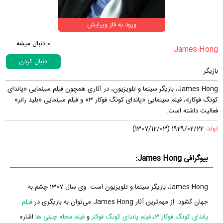
ورود به فاز ویرایش
0
دنبال میشه
دنبال کردن
بازیگر
James Hong، بازیگر سینما و تلویزیون، در آثاری همچون فیلم سینمایی «پاندای
کونگ فوکار»، فیلم سینمایی «پاندای کونگ فوکار 3» و فیلم سینمایی «بلید رانر»
فعالیت داشته است.
تولد:
1929/02/22 (1307/12/03)
بیوگرافی James Hong:
James Hong بازیگر سینما و تلویزیون است. وی سال 1307 چشم به
جهان گشود. از مهم‌ترین آثار James Hong می‌توان به بازیگری در
فیلم
پاندای کونگ فوکار 3
،
فیلم پاندای کونگ فوکار
و
فیلم محله چینی ها
اشاره