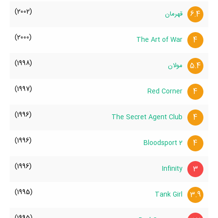
(2002)
6.4
قهرمان
(2000)
4
The Art of War
(1998)
5.4
مولان
(1997)
4
Red Corner
(1996)
4
The Secret Agent Club
(1996)
4
Bloodsport 2
(1996)
3
Infinity
(1995)
3.9
Tank Girl
(1995)