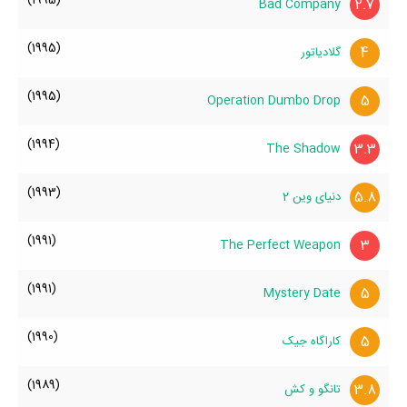
2.7
Bad Company
(1995)
4
گلادیاتور
(1995)
5
Operation Dumbo Drop
(1994)
3.3
The Shadow
(1993)
5.8
دنیای وین 2
(1991)
3
The Perfect Weapon
(1991)
5
Mystery Date
(1990)
5
کاراگاه جیک
(1989)
3.8
تانگو و کش