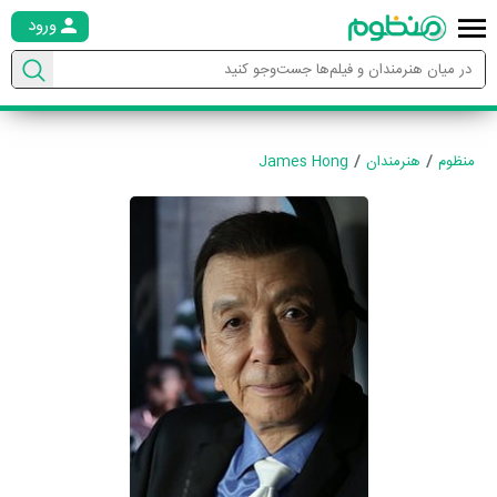
ورود
منظوم
هنرمندان
James Hong