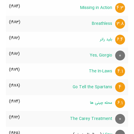
(1984)
4.3
Missing in Action
(1983)
3.8
Breathless
(1982)
6.4
بلید رانر
(1982)
0
Yes, Giorgio
(1979)
4.1
The In-Laws
(1978)
4
Go Tell the Spartans
(1974)
6.1
محله چینی ها
(1972)
0
The Carey Treatment
(1965)