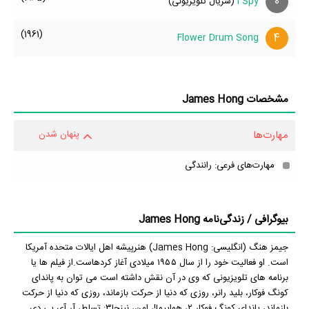
0
I Spy
(سریال تلویزیونی)
(1961)
4
Flower Drum Song
مشخصات James Hong
مهارت‌ها
پنهان شدن
مهارت‌های فرعی: رانندگی
بیوگرافی / زندگی‌نامه James Hong
جیمز هنگ (انگلیسی: James Hong) هنرپیشه اهل ایالات متحده آمریکا
است. او فعالیت خود را از سال ۱۹۵۵ میلادی آغاز کردهاست.از فیلم ها یا
برنامه های تلویزیونی که وی در آن نقش داشته است می توان به پاندای
کونگ فوکار، بلید رانر، روزی که دنیا از حرکت بازماند، روزی که دنیا از حرکت
بازماند، پاندای کونگ فوکار ۲، هواپیما!، امن، نینجا۳: تسلط، آر.آی.پی.دی