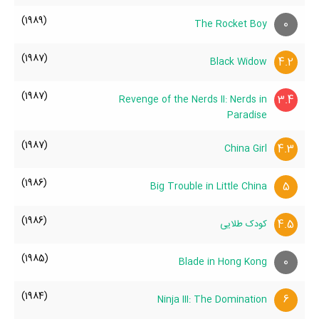
(1989)
0
The Rocket Boy
(1987)
4.2
Black Widow
(1987)
3.4
Revenge of the Nerds II: Nerds in
Paradise
(1987)
4.3
China Girl
(1986)
5
Big Trouble in Little China
(1986)
4.5
کودک طلایی
(1985)
0
Blade in Hong Kong
(1984)
6
Ninja III: The Domination