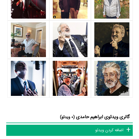
گالری ویدئوی ابراهیم حامدی
(0 ویدئو)
اضافه کردن ویدئو