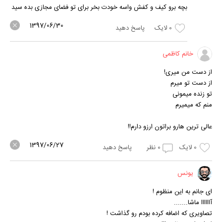
بچه برو کیف و کفش واسه خودت بخر برای تو فضای مجازی بده سید
1397/06/30
0
لایک
پاسخ دهید
خانم کاظمی
از دست من میری!
از دست تو میرم
تو زنده میمونی
منم که میمیرم
عالی ترین هارو براتون ارزو دارم!!
1397/06/27
0
لایک
0
نظر
پاسخ دهید
یونس
ای جانم به این منظوم !
آاااااا ماشا.......
تصاویری که اضافه کرده بودم رو گذاشت !