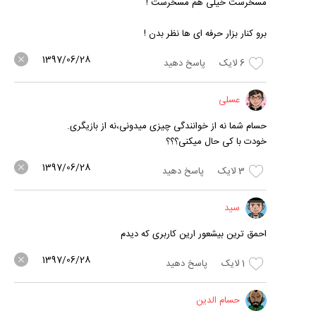
مسخرست خیلی هم مسخرست !
برو کنار بزار حرفه ای ها نظر بدن !
1397/06/28
6
لایک
پاسخ دهید
عسلی
حسام شما نه از خوانندگی چیزی میدونی،نه از بازیگری.
خودت با کی حال میکنی؟؟؟
1397/06/28
3
لایک
پاسخ دهید
سید
احمق ترین بیشعور ارین کاربری که دیدم
1397/06/28
1
لایک
پاسخ دهید
حسام الدین