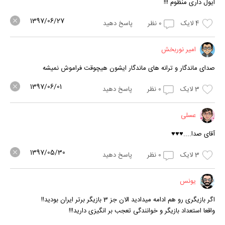
ایول داری منظوم !!!
1397/06/27
4
لایک
0
نظر
پاسخ دهید
امیر نوربخش
صدای ماندگار و ترانه های ماندگار ایشون هیچوقت فراموش نمیشه
1397/06/01
3
لایک
0
نظر
پاسخ دهید
عسلی
آقای صدا....♥♥♥
1397/05/30
3
لایک
0
نظر
پاسخ دهید
یونس
اگر بازیگری رو هم ادامه میدادید الان جز 3 بازیگر برتر ایران بودید!!
واقعا استعداد بازیگر و خوانندگی تعجب بر انگیزی دارید!!!