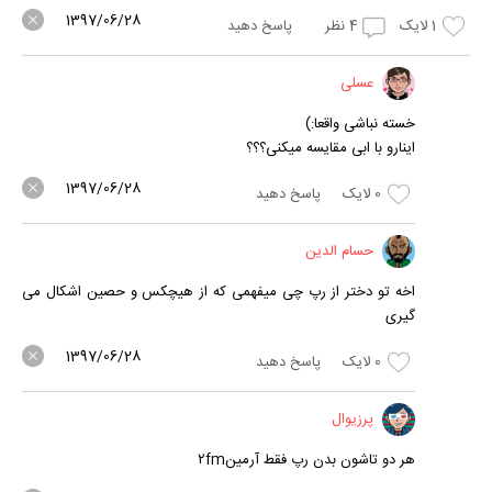
1397/06/28
1
لایک
4
نظر
پاسخ دهید
عسلی
خسته نباشی واقعا:)
اینارو با ابی مقایسه میکنی؟؟؟
1397/06/28
0
لایک
پاسخ دهید
حسام الدین
اخه تو دختر از رپ چی میفهمی که از هیچکس و حصین اشکال می
گیری
1397/06/28
0
لایک
پاسخ دهید
پرزیوال
هر دو تاشون بدن رپ فقط آرمین۲fm