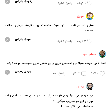
1397/06/28
0
لایک
پاسخ دهید
سهیل
وقتی دو خواننده از دو سبک متفاوت رو مقایسه میکنی...حالت
معلومه
1397/06/30
2
لایک
پاسخ دهید
حسام الدین
اصلا ازش خوشم نمیاد بی احساس ترین و بی شعور ترین خواننده ای که دیدم
1397/06/28
0
لایک
4
نظر
پاسخ دهید
یونس
مرد مزدور ابی بزرگترین خواننده پاپ مرد در ایران هست ، اون وقت
میای و ابی رو تخریب میکنی ؟؟؟
احساسات ابی فلان فلان !