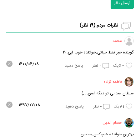
ارسال نظر
نظرات مردم (
19
نظر)
محمد
گوینده خبر فقط حیاتی.خواننده خوب ابی.۲۰
1400/04/08
0
لایک
0
نظر
پاسخ دهید
فاطمه نژاده
سلطان صدایی تو دیگه اصن.. :)
1397/07/08
1
لایک
0
نظر
پاسخ دهید
حسام الدین
بهترین خواننده هیچکس_حصین