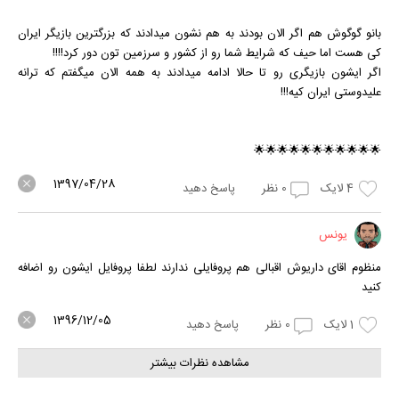
بانو گوگوش هم اگر الان بودند به هم نشون میدادند که بزرگترین بازیگر ایران
کی هست اما حیف که شرایط شما رو از کشور و سرزمین تون دور کرد!!!!
اگر ایشون بازیگری رو تا حالا ادامه میدادند به همه الان میگفتم که ترانه
علیدوستی ایران کیه!!!
🌟🌟🌟🌟🌟🌟🌟🌟🌟🌟🌟
1397/04/28
4
لایک
0
نظر
پاسخ دهید
یونس
منظوم اقای داریوش اقبالی هم پروفایلی ندارند لطفا پروفایل ایشون رو اضافه
کنید
1396/12/05
1
لایک
0
نظر
پاسخ دهید
مشاهده نظرات بیشتر