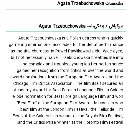
مشخصات Agata Trzebuchowska
گالری عکس Agata Trzebuchowska، قد Agata Trzebuchowska،
وزن Agata Trzebuchowska، رنگ چشم Agata Trzebuchowska،
وضعیت تأهل و همسر Agata Trzebuchowska، فرزندان Agata
بیوگرافی / زندگی‌نامه Agata Trzebuchowska
Trzebuchowska، حواشی Agata Trzebuchowska و کودکی Agata
Agata Trzebuchowska is a Polish actress who is quickly
Trzebuchowska می‌دانید حتما برای ما ارسال کنید.
garnering international accolades for her debut performance
as the title character in Pawel Pawlikowski's Ida. Wide-eyed,
but not necessarily naive, Trzebuchowska breathes life into
the complex and troubled, young Ida.Her performance
gained her recognition from critics all over the world and
award nominations from the European Film Awards and the
Chicago Film Critics Association. The film itself secured an
Academy Award for Best Foreign Language Film, a Golden
Globe nomination for Best Foreign Language Film and won
"Best Film" at the European Film Award.Ida has also won
best film at the London Film Festival, the Telluride Film
Festival, the Golden Lion winner at the Gdynia Film Festival,
and the Critics Prize Winner at the Toronto Film Festival.