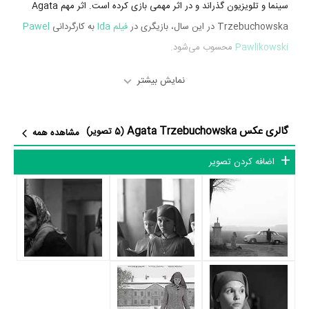
سینما و تلویزیون گذراند و در اثر مهمی بازی کرده است. اثر مهم Agata
Trzebuchowska در این سال، بازیگری در
فیلم Ida
به کارگردانی
Pawel
Pawlikowski
محسوب می‌شود.
شاید یکی از مهم‌ترین بخش‌های بیوگرافی Agata Trzebuchowska
نمایش بیشتر
بازی در
فیلم Ida
بوده است. Agata Trzebuchowska کار حرفه‌ای خود
را از سینما آغاز کرده و سال 1392
فیلم Ida
نقش مهمی بازی کرده است که
گالری عکس Agata Trzebuchowska
(5 تصویر)
مشاهده همه
توانست با مهارت خود، آن نقش و همچنین خودش را میان مخاطبان سینما
مطرح کند. او در این فیلم با
Pawel Pawlikowski
همکاری داشته است.
اضافه کردن تصویر
Agata Trzebuchowska توانست با بازی در
فیلم Ida
تجربه بازیگری
موفقی برای خود رقم بزند و همکاری در کنار بازیگرانی نظیر
Agata
Jerzy Trela
،
Dawid Ogrodnik
،
Kulesza
و
Adam Szyszkowski
بر تجارب او افزود.
در بیوگرافی Agata Trzebuchowska آثار مهمی وجود دارد. اگر
می‌خواهید با بیوگرافی Agata Trzebuchowska و زندگی حرفه‌ای و آثار