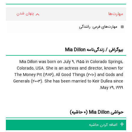
فیلم April Flowers
محسوب می‌شود.
مهارت‌ها
پنهان شدن
اگر در مورد بیوگرافی Mia Dillon نکات بیشتری می‌دانید حتما برای ما
ارسال کنید تا کمکی بزرگ به همه مخاطبان و طرفداران Mia Dillon کرده
مهارت‌های فرعی: رانندگی
باشید. مثلا اگر اطلاعاتی دقیق‌تر در مورد بیوگرافی Mia Dillon، آثار Mia
Dillon، جوایز Mia Dillon، همکاران Mia Dillon، گالری عکس Mia
بیوگرافی / زندگی‌نامه Mia Dillon
Dillon، قد Mia Dillon، وزن Mia Dillon، رنگ چشم Mia Dillon،
وضعیت تأهل و همسر Mia Dillon، فرزندان Mia Dillon، حواشی Mia
Mia Dillon was born on July 9, 1955 in Colorado Springs,
Colorado, USA. She is an actress and director, known for
Dillon و کودکی Mia Dillon می‌دانید حتما برای ما ارسال کنید.
The Money Pit (1986), All Good Things (2010) and Gods and
Generals (2003). She has been married to Keir Dullea since
May 29, 1999.
حواشی Mia Dillon (0 حاشیه)
اضافه کردن حاشیه