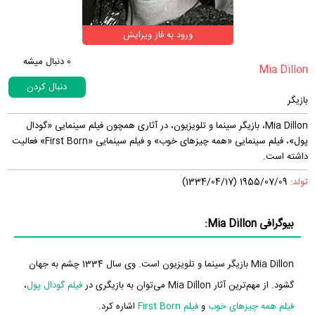
ورود به فاز ویرایش
0
دنبال میشه
دنبال کردن
بازیگر
Mia Dillon، بازیگر سینما و تلویزیون، در آثاری همچون فیلم سینمایی «گودال
پول»، فیلم سینمایی «همه چیزهای خوب» و فیلم سینمایی «First Born» فعالیت
داشته است.
تولد:
1955/07/09 (1334/04/17)
بیوگرافی Mia Dillon:
Mia Dillon بازیگر سینما و تلویزیون است. وی سال 1334 چشم به جهان
گشود. از مهم‌ترین آثار Mia Dillon می‌توان به بازیگری در
فیلم گودال پول
،
فیلم همه چیزهای خوب
و
فیلم First Born
اشاره کرد.