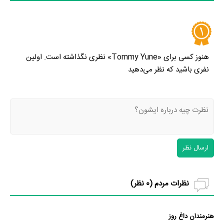
که در بیوگرافی Tommy Yune بیشترین امتیاز را از مردم گرفته است،
فیلم Robotech: The Shadow Chronicles
محسوب می‌شود.
اگر در مورد بیوگرافی Tommy Yune نکات بیشتری می‌دانید حتما برای ما
هنوز کسی برای «Tommy Yune» نظری نگذاشته است. اولین
ارسال کنید تا کمکی بزرگ به همه مخاطبان و طرفداران Tommy Yune
نفری باشید که نظر می‌دهید
کرده باشید. مثلا اگر اطلاعاتی دقیق‌تر در مورد بیوگرافی Tommy Yune،
آثار Tommy Yune، جوایز Tommy Yune، همکاران Tommy Yune،
گالری عکس Tommy Yune، قد Tommy Yune، وزن Tommy
Yune، رنگ چشم Tommy Yune، وضعیت تأهل و همسر Tommy
Yune، فرزندان Tommy Yune، حواشی Tommy Yune و کودکی
ارسال نظر
Tommy Yune می‌دانید حتما برای ما ارسال کنید.
نظرات مردم (
0
نظر)
هنرمندان داغ روز