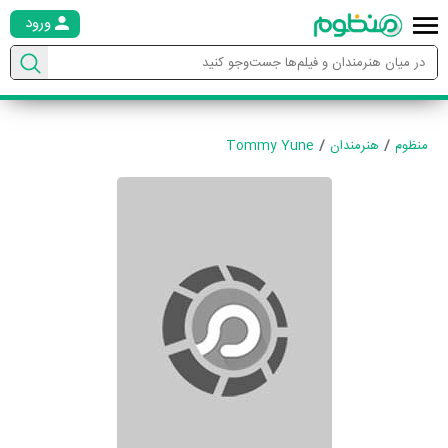
ورود
منظوم
هنرمندان
Tommy Yune