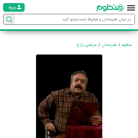
ورود
منظوم
هنرمندان
مرتضی زارع