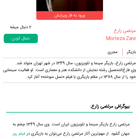
ورود به فاز ویرایش
2
دنبال میشه
‏مرتضی زارع‏
Morteza Zare
دنبال کردن
بازیگر
مجری
مرتضی زارع، بازیگر سینما و تلویزیون، سال 1349 در شهر تهران متولد شد.
وی فارغ‌التحصیل رشته نمایش از دانشکده هنر و معماری است. او فعالیت سینمایی
خود را از سال 1378 در مقام بازیگری با فیلم «نسل سوخته» آغاز کرد.
بیوگرافی مرتضی زارع:
مرتضی زارع بازیگر سینما و تلویزیون ایران است. وی سال 1349 چشم به
جهان گشود. از مهم‌ترین آثار مرتضی زارع می‌توان به بازیگری در
فیلم روز