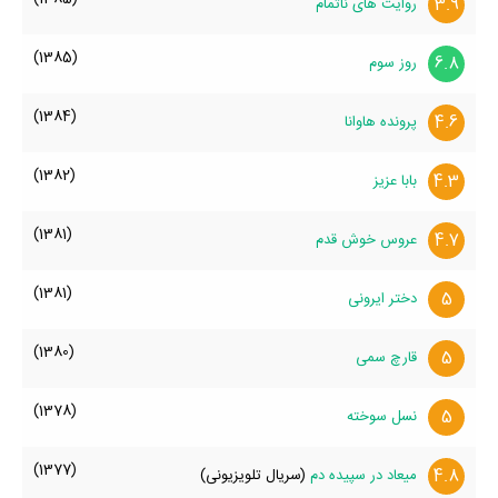
3.9
روایت های ناتمام
وضعیت تأهل و همسر مرتضی زارع، فرزندان مرتضی زارع، حواشی
مرتضی زارع و کودکی مرتضی زارع می‌دانید حتما برای ما ارسال کنید.
(1385)
6.8
روز سوم
(1384)
4.6
پرونده هاوانا
(1382)
4.3
بابا عزیز
(1381)
4.7
عروس خوش قدم
(1381)
5
دختر ایرونی
(1380)
5
قارچ سمی
(1378)
5
نسل سوخته
(1377)
4.8
میعاد در سپیده دم
(سریال تلویزیونی)