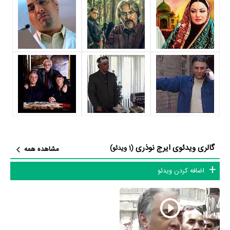
نقش و همچنین خودش را میان مخاطبان تلویزیون مطرح کند. او در این
سریال با
قاسم جعفری
همکاری داشته است. ایرج نوذری توانست با بازی
در
سریال مسافری از هند
تجربه بازیگری موفقی برای خود رقم بزند و
همکاری در کنار بازیگرانی نظیر
شیلا خداداد
،
سروش گودرزی
،
شیرین بینا
و
نسرین مقانلو
بر تجارب او افزود.
ایرج نوذری علاوه‌بر
سریال مسافری از هند
، سال 1382 در 40 سالگی در
سریال کلانتر
نیز بازی کرده است. ایرج نوذری این‌بار با
محسن شاه‌محمدی
یعنی کارگردان
سریال کلانتر
و هنرمندانی چون
بابک نوری
،
آناهیتا همتی
،
کیوان محمودنژاد
و
معصومه آقاجانی
همکاری داشت.
گالری ویدئوی ایرج نوذری
(1 ویدئو)
مشاهده همه
در این سال‌ها ایرج نوذری با هنرمندان بسیاری تجربه‌ی کار داشته است اما
اضافه کردن ویدئو
جالب است بدانید که در میان بازیگران میترا حجار با 5 مرتبه، احمد
هاشمی با 3 مرتبه، جمشید هاشم‌پور با 3 مرتبه، کمند امیرسلیمانی با 3
مرتبه و معصومه آقاجانی با 3 مرتبه بیشترین همکاری را با ایرج نوذری
داشته‌اند.