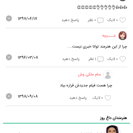
👍👍👍👌👌👌👌👌👏👏👏👏👏
1397/06/17
0
لایک
0
نظر
پاسخ دهید
غــــریبه
چرا از این هنرمند توانا خبری نیست....
1396/03/08
0
لایک
1
نظر
پاسخ دهید
سام ملکی وش
چرا هست فیلم جدیدش قراره بیاد
1398/09/08
0
لایک
پاسخ دهید
هنرمندان داغ روز