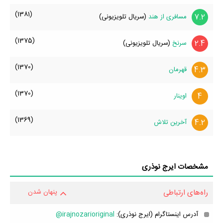
(1381)
7.2
مسافری از هند
(سریال تلویزیونی)
(1375)
2.4
سرنخ
(سریال تلویزیونی)
(1370)
4.3
قهرمان
(1370)
4
اوینار
(1369)
4.2
آخرین تلاش
مشخصات ایرج نوذری
راه‌های ارتباطی
پنهان شدن
آدرس اینستاگرام (ایرج نوذری):
irajnozarioriginal@