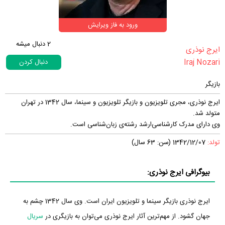
ورود به فاز ویرایش
2
دنبال میشه
‏ایرج نوذری‏
Iraj Nozari
دنبال کردن
بازیگر
ایرج نوذری، مجری تلویزیون و بازیگر تلویزیون و سینما، سال 1342 در تهران
متولد شد.
وی دارای مدرک کارشناسی‌ارشد رشته‌ی زبان‌شناسی است.
تولد:
1342/12/07 (سن: 63 سال)
بیوگرافی ایرج نوذری:
ایرج نوذری بازیگر سینما و تلویزیون ایران است. وی سال 1342 چشم به
جهان گشود. از مهم‌ترین آثار ایرج نوذری می‌توان به بازیگری در
سریال