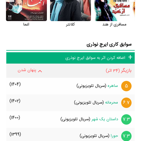
مسافری از هند
کلانتر
اغما
سوابق کاری ایرج نوذری
اضافه کردن اثر به سوابق ایرج نوذری
بازیگر
پنهان شدن
(34 اثر)
(1404)
5
ساهره
(سریال تلویزیونی)
(1402)
6.7
محرمانه
(سریال تلویزیونی)
(1400)
7.3
داستان یک شهر
(سریال تلویزیونی)
(1399)
7.3
حورا
(سریال تلویزیونی)