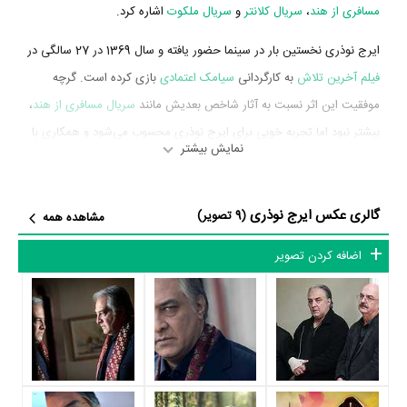
مسافری از هند
،
سریال کلانتر
و
سریال ملکوت
اشاره کرد.
ایرج نوذری نخستین بار در سینما حضور یافته و سال 1369 در 27 سالگی در
فیلم آخرین تلاش
به کارگردانی
سیامک اعتمادی
بازی کرده است. گرچه
موفقیت این اثر نسبت به آثار شاخص بعدیش مانند
سریال مسافری از هند
،
بیشتر نبود اما تجربه خوبی برای ایرج نوذری محسوب می‌شود و همکاری با
نمایش بیشتر
هنرمندانی همچون
حسین شهاب
،
احمد هاشمی
،
جمشید هاشم‌پور
و
اسفندیار ماوندادی
را تجربه کرد.
گالری عکس ایرج نوذری
(9 تصویر)
مشاهده همه
ایرج نوذری در سال 1381 دوره‌ی پرتلاشی را در عرصه سینما و تلویزیون
گذراند و در اثر مهمی بازی کرده است. اثر مهم ایرج نوذری در این سال،
اضافه کردن تصویر
بازیگری در
سریال مسافری از هند
به کارگردانی
قاسم جعفری
محسوب
می‌شود.
شاید یکی از مهم‌ترین بخش‌های بیوگرافی ایرج نوذری بازی در
سریال
مسافری از هند
بوده است. ایرج نوذری سال 1381 در 39 سالگی در
سریال
مسافری از هند
نقش مهمی بازی کرده است که توانست با مهارت خود، آن