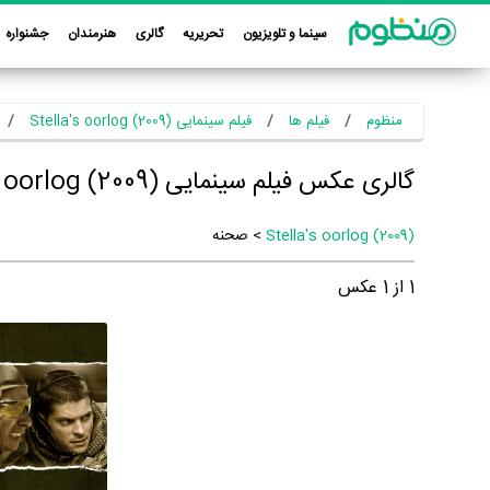
سینما و تلویزیون
تحریریه
گالری
هنرمندان
جشنواره
منظوم
فیلم ها
فیلم سینمایی Stella's oorlog (2009)
گالری عکس فیلم سینمایی Stella's oorlog (2009)
Stella's oorlog (2009)
> صحنه
1
از
1
عکس