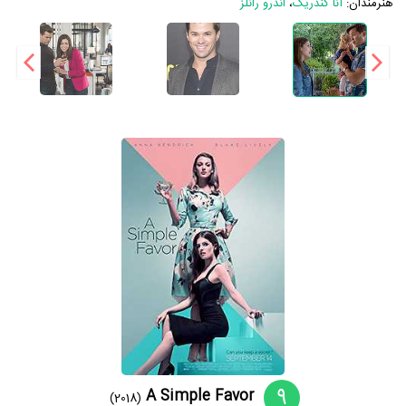
هنرمندان:
آنا کندریک
،
اندرو رانلز
9
A Simple Favor
(2018)