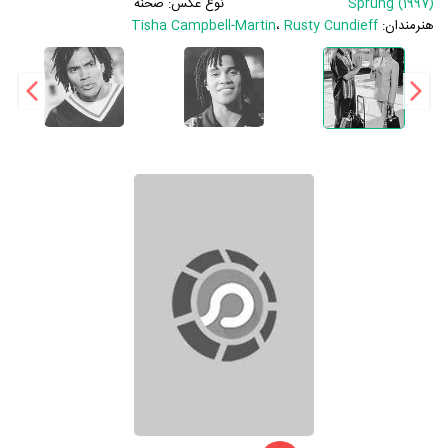
Sprung (1997)
نوع عکس:
صحنه
هنرمندان:
Rusty Cundieff
،
Tisha Campbell-Martin