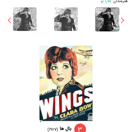
هنرمندان:
کلارا بو
3
بال ها
(1927)