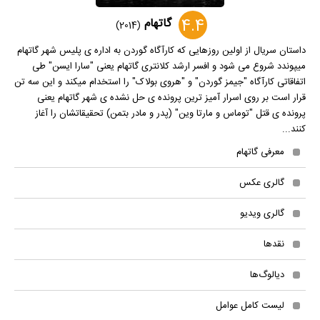
4.4
گاتهام
(2014)
داستان سریال از اولین روزهایی که کارآگاه گوردن به اداره ی پلیس شهر گاتهام
میپوندد شروع می شود و افسر ارشد کلانتری گاتهام یعنی "سارا ایسن" طی
اتفاقاتی کارآگاه "جیمز گوردن" و "هروی بولاک" را استخدام میکند و این سه تن
قرار است بر روی اسرار آمیز ترین پرونده ی حل نشده ی شهر گاتهام یعنی
پرونده ی قتل "توماس و مارتا وین" (پدر و مادر بتمن) تحقیقاتشان را آغاز
کنند...
معرفی گاتهام
گالری عکس
گالری ویدیو
نقدها
دیالوگ‌ها
لیست کامل عوامل