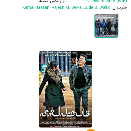
Vishwaroopam (2013)
نوع عکس:
صحنه
هنرمندان:
Jude S. Walko
،
Rajesh M. Selva
،
Kamal Haasan