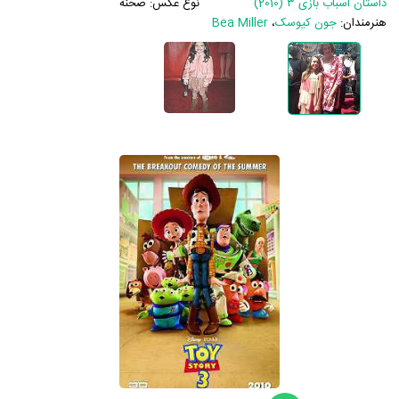
داستان اسباب بازی ۳ (2010)
نوع عکس:
صحنه
هنرمندان:
جون کیوسک
،
Bea Miller