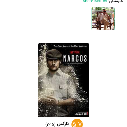
هنرمندان:
André Mattos
5.7
نارکس
(2015)