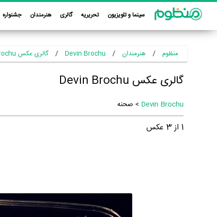
سینما و تلویزیون
تحریریه
گالری
هنرمندان
جشنواره
منظوم
هنرمندان
Devin Brochu
گالری عکس Devin Brochu
گالری عکس Devin Brochu
Devin Brochu
> صحنه
1
از
3
عکس