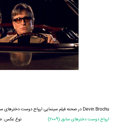
Devin Brochu در صحنه فیلم سینمایی ارواح دوست دخترهای سابق به همراه مایکل داگلاس، متیو مک کانهی و اما استون
ارواح دوست دخترهای سابق (2009)
نوع عکس:
ص