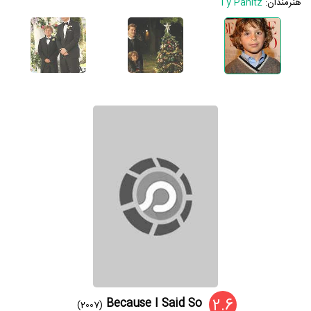
هنرمندان:
Ty Panitz
2.6
Because I Said So
(2007)