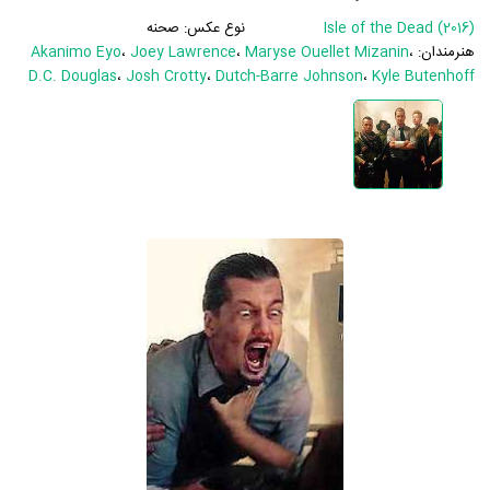
Isle of the Dead (2016)
نوع عکس:
صحنه
هنرمندان:
،
Maryse Ouellet Mizanin
،
Joey Lawrence
،
Akanimo Eyo
D.C. Douglas
،
Josh Crotty
،
Dutch-Barre Johnson
،
Kyle Butenhoff