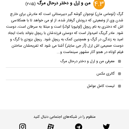
4.3
من و اِرل و دختر درحال مرگ
(2015)
گرگ (توماس مان) نوجوان گوشه گیر دبیرستانی است که مادرش برای خارج
شدن وی از وضعیتی که درونش گرفتار شده، از او می خواهد تا با همکلاسی
اش که دختری به نام ریچل (اولیویا کوک) است و مبتلا به سرطان است، دوست
شود. مادر گریگ امیدوار است که دوستی فرزندشان با ریچل بتواند باعث ایجاد
امید به زندگی در گرگ و همچنین کمک به ریچل شود. ریچل بزودی با گرگ و
دوست صمیمی اش اِرل (آر جی سایلر) آشنا می شود که تفریحشان ساختن
فیلم کوتاه در هجو آثار مشهور سینماست و...
معرفی من و اِرل و دختر درحال مرگ
گالری عکس
لیست کامل عوامل
منظوم را در شبکه‌های اجتماعی دنبال کنید