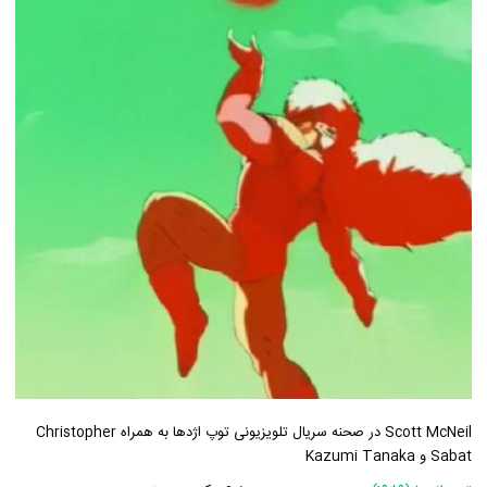
Scott McNeil در صحنه سریال تلویزیونی توپ اژدها به همراه Christopher
Sabat و Kazumi Tanaka