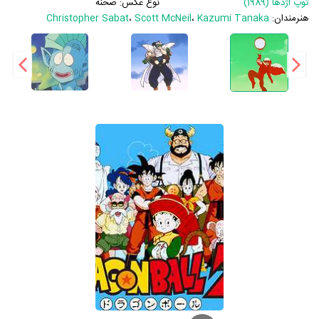
توپ اژدها (1989)
نوع عکس:
صحنه
هنرمندان:
Kazumi Tanaka
،
Scott McNeil
،
Christopher Sabat