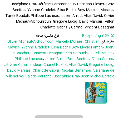
Joséphine Drai، Jérôme Commandeur، Christian Clavier، Beto
Benites، Yvonne Gradelet، Elisa Bachir Bey، Marcelo Moraes،
Tarek Boudali، Philippe Lacheau، Julien Arruti، Alice David، Olivier
Michaut-Alchourroun، Grégoire Ludig، David Marsais، Aílton
Carmo، Vincent Desagnat و Charlotte Gabris
Babysitting 2 (2015)
نوع عکس:
صحنه
هنرمندان:
Christian
،
Marcelo Moraes
،
Olivier Michaut-Alchourroun
Clavier
،
Yvonne Gradelet
،
Elisa Bachir Bey
،
Elodie Fontan
،
Jean-
Luc Couchard
،
Vincent Desagnat
،
Ken Samuels
،
Tarek Boudali
،
Philippe Lacheau
،
Julien Arruti
،
Beto Benites
،
Aílton Carmo
،
Jérôme Commandeur
،
Chanel Hoxha
،
Alice David
،
Grégoire Ludig
،
David Marsais
،
Charlotte Gabris
،
Nicolas Benamou
،
Valériane de
Villeneuve
،
Valérie Karsenti
،
Joséphine Drai
،
Jean-Michel Correia