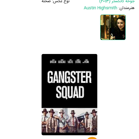
جوخه گانگستر (2013)
نوع عکس:
صحنه
هنرمندان:
Austin Highsmith