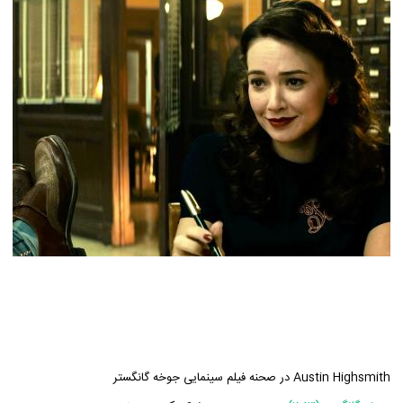
Austin Highsmith در صحنه فیلم سینمایی جوخه گانگستر