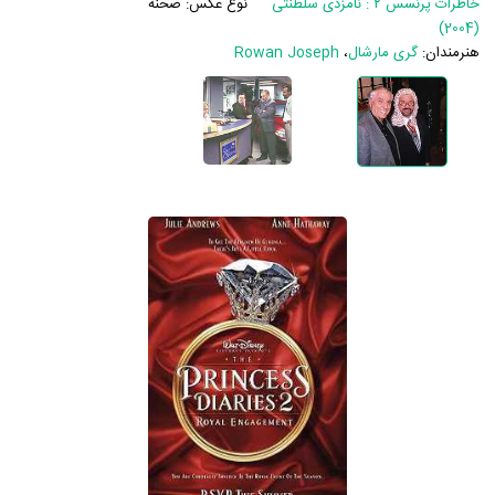
خاطرات پرنسس ۲ : نامزدی سلطنتی
نوع عکس:
صحنه
(2004)
هنرمندان:
گری مارشال
،
Rowan Joseph