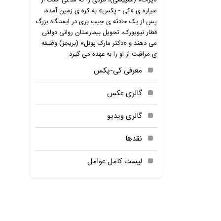
«پرات» (اسپیسی)، مردی را که مدعی است از
سیاره ی «کی - پکس» به کره ی زمین آمده،
پس از یک حادثه ی جیب بری در ایستگاه بزرگ
قطار نیویورک، تحویل بیمارستان روانی دولتی
می دهند و «دکتر مارک پونل» (بریجز) وظیفه
ی مراقبت از او را به عهده می گیرد...
معرفی کی-پکس
گالری عکس
گالری ویدیو
نقدها
لیست کامل عوامل