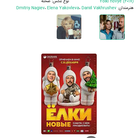
Yolki novye (2017)
نوع عکس:
صحنه
هنرمندان:
Daniil Vakhrushev
،
Elena Yakovleva
،
Dmitriy Nagiev