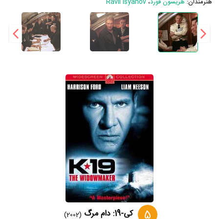
هنرمندان:
هریسون فورد
،
Ravil Isyanov
5
کی-19: دام مرگ
(2002)