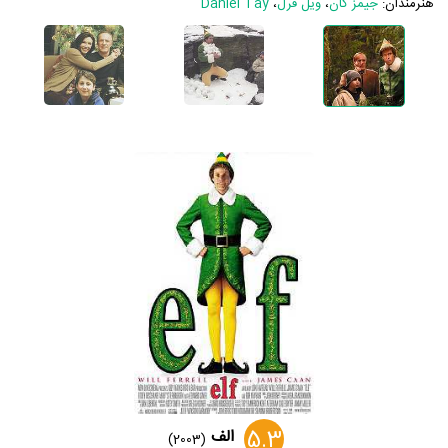
هنرمندان:
جیمز کان
،
ویل فرل
،
Daniel Tay
5.3
الف
(2003)