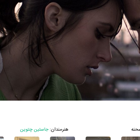
حنه
هنرمندان:
جاستین چتوین