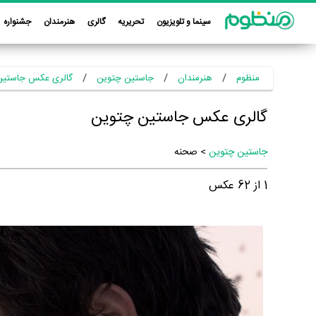
سینما و تلویزیون
تحریریه
گالری
هنرمندان
جشنواره
منظوم
هنرمندان
جاستین چتوین
گالری عکس جاستین
گالری عکس جاستین چتوین
جاستین چتوین
> صحنه
1
از
62
عکس