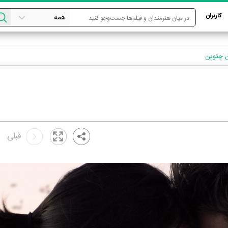
کاربران
 چتوین
قبلی