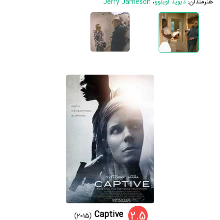
هنرمندان:
دیوید اویلوو
،
Jerry Jameson
2.5
Captive
(2015)